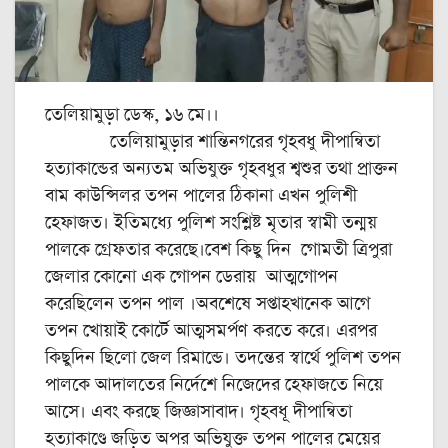
তেলিয়ামুড়া ডেস্ক, ১৬ মে।।
তেলিয়ামুড়ার শান্তিনগরের গৃহবধু দীপান্বিতা
হত্যাকান্ডের অন্যতম অভিযুক্ত গৃহবধুর শ্বশুর তথা প্রাক্তন
বাম কাউন্সিলর তপন পালের ঠিকানা এখন পুলিশী
হেফাজত। ইতিমধ্যে পুলিশ সংশ্লিষ্ট মৃতার স্বামী তন্ময়
পালকে গ্রেফতার করেছে।বেশ কিছু দিন গোমতী ত্রিপুরা
জেলার কোনো এক গোপন ডেরায় আত্মগোপন
করেছিলেন তপন পাল ।অবশেষে সপ্তাহখানেক আগে
তপন খোয়াই কোর্টে আত্মসমর্পণ করতে করে। এরপর
কিছুদিন ছিলো জেল রিমান্ডে। তদন্তের স্বার্থে পুলিশ তপন
পালকে আদালতের নির্দেশে নিজেদের হেফাজতে নিয়ে
আসে। এবং করছে জিজ্ঞাসাবাদ। গৃহবধূ দীপান্বিতা
হত্যাকাণ্ডে জড়িত অপর অভিযুক্ত তপন পালের মেয়ের