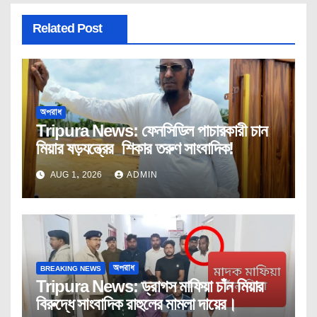
Related Post
অপরাধ
Tripura News: ফেনসিডিল পাচারকারী চান
মিয়ার ষড়যন্ত্রের শিকার তরুণ সাংবাদিক!
AUG 1, 2026
ADMIN
BREAKING NEWS
অপরাধ
Tripura News: ড্রাগস মাফিয়া চাঁন মিয়ার
বিরুদ্ধে সাংবাদিক রাহুলের মামলা দায়ের।