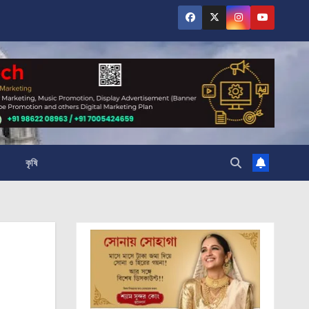
কৃষি
।