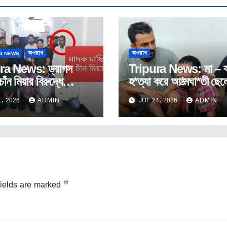
G NEWS
অপরাধ
অপরাধ
ra News: ড্রাগস
Tripura News: মা – ব
চাঁন মিয়ার বিরুদ্ধে
হ*ত্যা করে আ*ত্মঘা*তী ছে
ক রাহুলের মামলা দায়ের।
ঘটনায়পশ্চিম মুহুরীপুরে।
, 2026
ADMIN
JUL 24, 2026
ADMIN
fields are marked
*