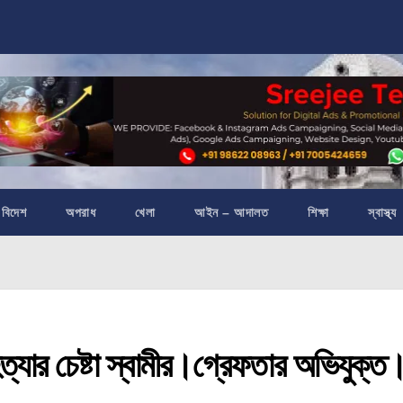
বিদেশ
অপরাধ
খেলা
আইন – আদালত
শিক্ষা
স্বাস্থ্য
যার চেষ্টা স্বামীর।গ্রেফতার অভিযুক্ত