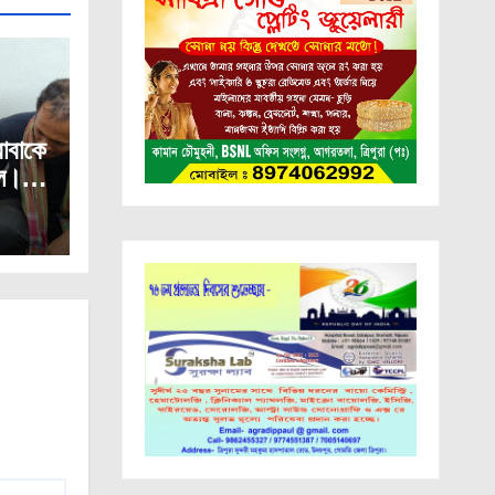
াবাকে
লে।