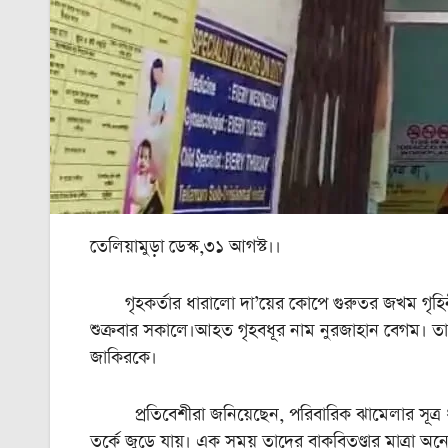
তেলিয়ামুড়া ডেস্ক,৩১ আগস্ট।।
গৃহকর্তার ধারালো দা’য়ের কোপে গুরুতর জখম গৃহিনী। খন্
শুক্রবার সকালে।আহত গৃহবধূর নাম নুরজাহান বেগম। তার 
জাকিরকে।
প্রতিবেশীরা জনিয়েছেন, পরিবারিক ঝামেলার সূত্র ধরেই
তর্কে জুড়ে যায়। এক সময় তাদের বাকবিতণ্ডার মাত্রা অনে