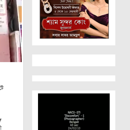
টে
ে
ী