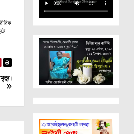
ারীরিক
ুটে
ৃত্যু।