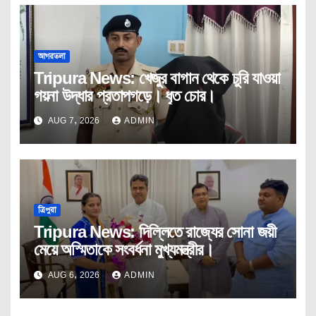
আগরতলা
Tripura News: খেজুর বাগান থেকে চুরি যাওয়া
গয়না উদ্ধার প্রতাপগড়ে। ধৃত চোর।
AUG 7, 2026
ADMIN
ত্রিপুরা
Tripura News: দিল্লিতে রাজ্যের সোনা জয়ী
মেয়ে অস্মিতাকে সংবর্ধনা মুখ্যমন্ত্রীর।
AUG 6, 2026
ADMIN