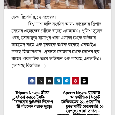
ডেস্ক রিপোর্টার,১২ নভেম্বর।।
বিশ্ব ত্রাশ জঙ্গি সংগঠন আল- কায়েদার স্লিপার
সেলের এজেন্টের খোঁজে রাজ্যে এনআইএ। পুলিশ সূত্রের
খবর, সোনামুড়া যাত্রাপুর থানা এলাকা থেকে কাউচার
আহমেদ নামে এক যুবককে আটক করেছে এনআইএ।
চলছে জিজ্ঞাসাবাদ। প্রসঙ্গত সোমবার থেকে দেশের ছয়
রাজ্যে ধারাবাহিক ভাবে অভিযান শুরু করেছে এনআইএ।
(আসছে বিস্তারিত…)
Tripura News: স্ত্রীকে
Sports News: রাজ্যের
Post
হ*ত্যা করতে টমটম
আন্তর্জাতিক ক্রিকেট
চালকের বু@লেট নিক্ষেপ।
স্টেডিয়ামের ২৬.৫ কোটির
navigation
স্ত্রী বাঁচলেন বরাত জুড়ে।
ফ্লাড লাইট কেলেঙ্কারি!
নেপথ্যে থাকা তাপস –