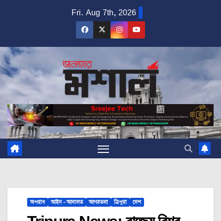
Skip
Fri. Aug 7th, 2026
to
content
অপরাধ
আইন - আদালত
আগরতলা
ত্রিপুরা
দেশ