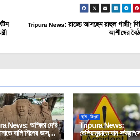
্যটন
Tripura News: রাজ্যে আসছেন রাহুল গান্ধী! দিল
ত্রী
আশীষের বৈ
কৃষি
ত্রিপুরা
ra News: অস্মিতা দে’র
Tripura News:
ানাতে বালি শিল্পের ভাস্কর্য
তেলিয়ামুড়াতে যান স*ন্ত্রা*স