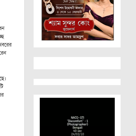
বন
ছে
 খবরের
রেন
ছে।
টি
পর