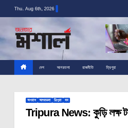
Skip
Thu. Aug 6th, 2026
to
content
দেশ
আগরতলা
রাজনীতি
ত্রিপুরা
অপরাধ
আগরতলা
ত্রিপুরা
বন
Tripura News: কুড়ি লক্ষ টা