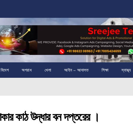
বিদেশ
অপরাধ
খেলা
আইন – আদালত
শিক্ষা
স্বাস্থ্য
কার কাঠ উদ্ধার বন দপ্তরের ।