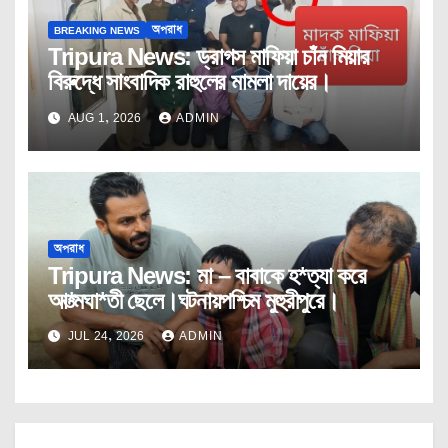
BREAKING NEWS
অপরাধ
Tripura News: ড্রাগস মাফিয়া চাঁন মিয়ার
বিরুদ্ধে সাংবাদিক রাহুলের মামলা দায়ের।
AUG 1, 2026
ADMIN
অপরাধ
Tripura News: মা – বাবাকে হ*ত্যা করে
আ*ত্মঘা*তী ছেলে।ঘটনায়পশ্চিম মুহুরীপুরে।
JUL 24, 2026
ADMIN