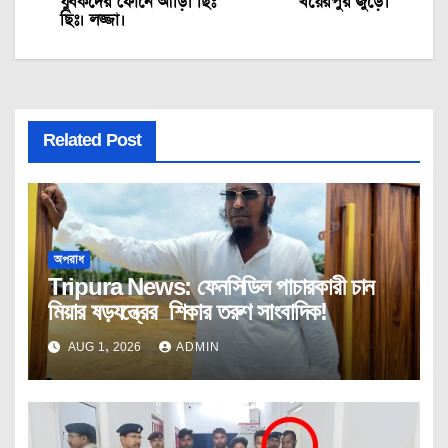
যুবকদের ফোনে আঁড়ি। ছিঃ
খয়েরপুর জুড়ে।
ছিঃ। লজ্জা।
Related Post
অপরাধ
Tripura News: ফেনসিডিল পাচারকারী চান
মিয়ার ষড়যন্ত্রের শিকার তরুণ সাংবাদিক!
AUG 1, 2026
ADMIN