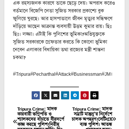
এক রহস্যজনক কারণে তাকে ছেড়ে দেয়। অপরাধ করেও
বর্তমানে বিজেপি নেতা সুজিত সরকার প্রকাশ্যে বুক
ফুলিয়ে ঘুরছে। আর হাসপাতালে জীবন মৃত্যুর সন্ধিক্ষণে
দাঁড়িয়ে আছেন আক্রান্ত ব্যবসায়ী উত্তম কুমার রায়। ছিঃ
ছিঃ। লজ্জা। এটাই কি পুলিশের ভূমিকা?অভিযুক্তকে
সুজিত সরকারকে গ্রেফতার করতে কি কোনো ভূমিকা
নেবেন এলাকার বিধায়িকা তথা রাজ্যের মন্ত্রী শান্তনা
চকমা?
#Tripura#Pecharthal#Attack#Businessman#JM।
Tripura Crime: মাদক
Tripura Crime: মাদক
Post
কারবারী ভগ্নিপতি ও
সম্রাট মান্তুনু’র নির্দেশে
শ্যালকদের বাঁচাতে বীরদর্পে
চালক অপহরণ!সেটিংয়ে
navigation
কাজ করছে পুলিশ!নিরীহ
ব্যস্ত পুলিশ। আতঙ্ক