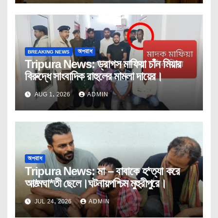
BREAKING NEWS
অপরাধ
Tripura News: ড্রাগস মাফিয়া চাঁন মিয়ার
বিরুদ্ধে সাংবাদিক রাহুলের মামলা দায়ের।
AUG 1, 2026
ADMIN
অপরাধ
Tripura News: মা – বাবাকে হ*ত্যা করে
আ*ত্মঘা*তী ছেলে।ঘটনায়পশ্চিম মুহুরীপুরে।
JUL 24, 2026
ADMIN