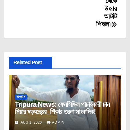
থেকে
উদ্ধার
আটটি
পিস্তল।
Related Post
অপরাধ
Tripura News: ফেনসিডিল পাচারকারী চান
মিয়ার ষড়যন্ত্রের শিকার তরুণ সাংবাদিক!
AUG 1, 2026
ADMIN