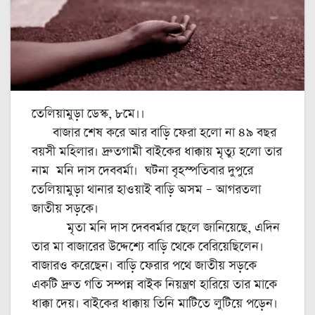
তেলিয়ামুড়া ডেস্ক, ৮মে।।
বাজার শেষ করে আর বাড়ি ফেরা হলো না ৪৯ বছর
বয়সী মহিলার। দ্রুতগামী বাইকের ধাক্কায় মৃত্যু হলো তার
নাম মনি দাস দেববর্মা। ঘটনা বৃহস্পতিবার দুপুরে
তেলিয়ামুড়া থানার হাওয়াই বাড়ি অসম – আগরতলা
জাতীয় সড়কে।
মৃতা মনি দাস দেববর্মার ছেলে জানিয়েছে, এদিন
তার মা বাজারের উদ্দেশ্যে বাড়ি থেকে বেরিয়েছিলেন।
বাজারও করেছেন। বাড়ি ফেরার পথে জাতীয় সড়কে
একটি দ্রুত গতি সম্পন্ন বাইক নিয়ন্ত্রণ হারিয়ে তার মাকে
ধাক্কা দেয়। বাইকের ধাক্কায় তিনি মাটিতে লুটিয়ে পড়েন।