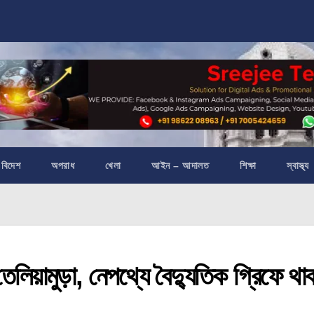
বিদেশ
অপরাধ
খেলা
আইন – আদালত
শিক্ষা
স্বাস্থ্য
়ামুড়া, নেপথ্যে বৈদ্যুতিক গ্রিফে থা