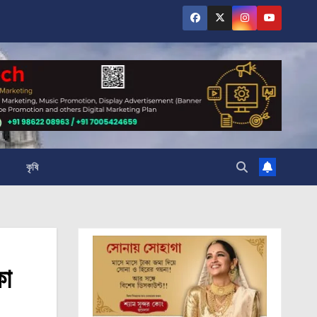
কৃষি
কা