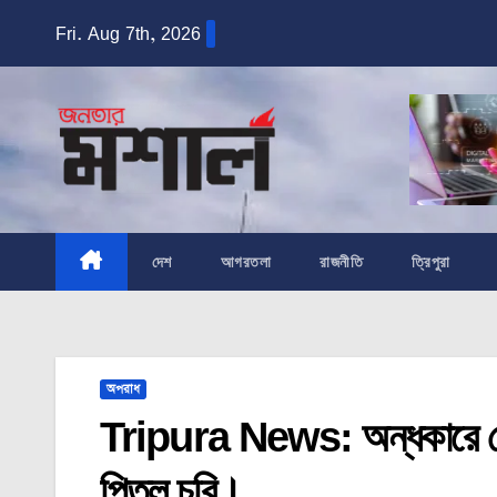
Skip
Fri. Aug 7th, 2026
to
content
দেশ
আগরতলা
রাজনীতি
ত্রিপুরা
অপরাধ
Tripura News: অন্ধকারে তেলিয
পিতল চুরি।