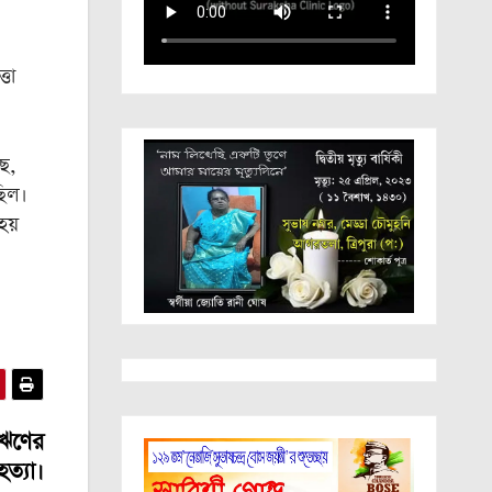
্তা
ছে,
ছিল।
হয়
 ঋণের
ত্যা।