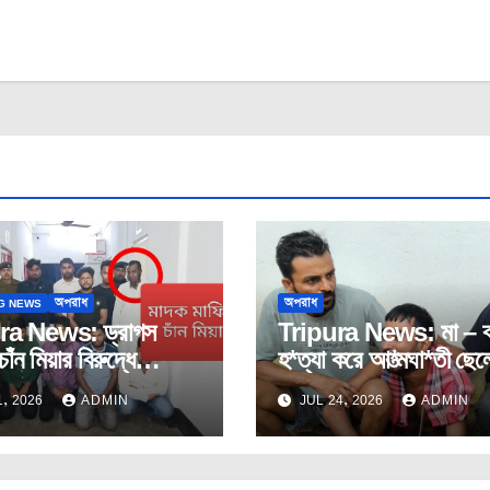
G NEWS
অপরাধ
অপরাধ
ra News: ড্রাগস
Tripura News: মা – ব
চাঁন মিয়ার বিরুদ্ধে
হ*ত্যা করে আ*ত্মঘা*তী ছে
ক রাহুলের মামলা দায়ের।
ঘটনায়পশ্চিম মুহুরীপুরে।
, 2026
ADMIN
JUL 24, 2026
ADMIN