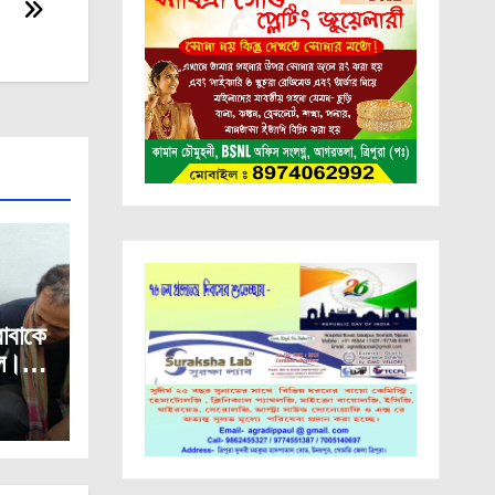
াবাকে
লে।