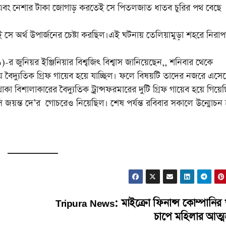
এবং নেশার টাকা জোগাড় করতেই সে পিতলজাত ধাতব চুরির পথ বেছে
 সে অর্থ উপার্জনের চেষ্টা করছিল।এই ঘটনায় তেলিয়ামুড়া শহরে নিরাপত
 জুনিয়র ইঞ্জিনিয়ার বিশ্বজিৎ বিশ্বাস জানিয়েছেন,, শনিবার থেকে
 বৈদ্যুতিক গ্ৰিফ গায়েব হয়ে যাচ্ছিল। ফলে বিষয়টি তাদের নজরে এসে
কা বিশালাকারের বৈদ্যুতিক ট্রান্সফরমারের দুটি গ্ৰিফ গায়েব হয়ে গিয়ে
র ওসি জয়ন্ত দে’র গোচরেও নিয়েছিল। শেষ পর্যন্ত রবিবার সকালে উন্মোচন 
Tripura News: মাইক্রো ফিনান্স কোম্পানির
চাপে মহিলার আত্মহ