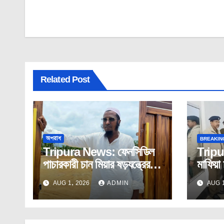
navigation
Related Post
অপরাধ
BREAKIN
Tripura News: ফেনসিডিল
Tripu
পাচারকারী চান মিয়ার ষড়যন্ত্রের
মাফিয়া 
শিকার তরুণ সাংবাদিক!
সাংবাদি
AUG 1, 2026
ADMIN
AUG 1