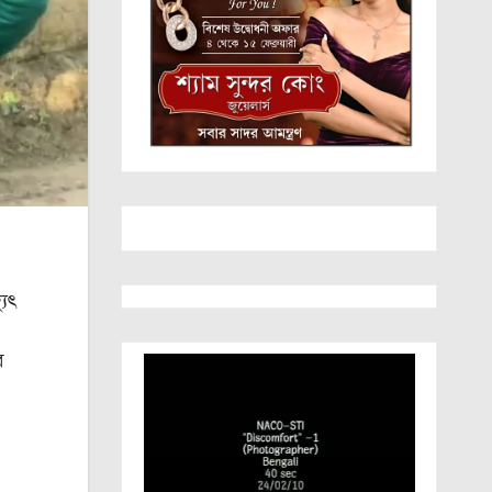
যুৎ
র