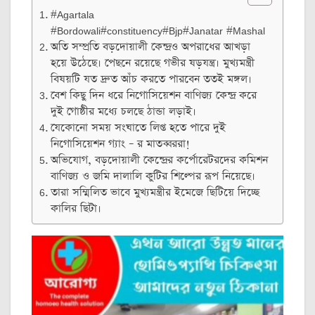
#Agartala
#Bordowali#constituency#Bjp#Janatar #Mashal
অতি সম্প্রতি বড়দোয়ালী কেন্দ্রও অপরাধের আখড়া
হয়ে উঠেছে। পেছনে রয়েছে গভীর ষড়যন্ত্র। মুখ্যমন্ত্রী
বিষয়টি যত দ্রুত আঁচ করতে পারবেন ততই মঙ্গল।
বেশ কিছু দিন ধরে নিগোসিয়েশন বাণিজ্য কেন্দ্র করে
দুই গোষ্ঠীর মধ্যে চলছে ঠান্ডা লড়াই।
যেকোনো সময় সংঘাতে লিপ্ত হতে পারে দুই
নিগোসিয়েশন গ্যাং – র মাতব্বররা!
অভিযোগ, বড়দোয়ালী কেন্দ্রের কর্পোরেটরদের কমিশন
বাণিজ্য ও জমি দালালি কুটির শিল্পের রূপ নিয়েছে।
তারা সম্মিলিত ভাবে মুখ্যমন্ত্রীর ইমেজে ছিটিয়ে দিচ্ছে
কালির ছিটা।