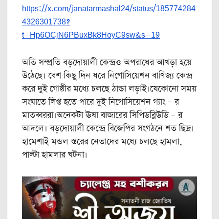
https://x.com/janatarmashal24/status/185774284
4326301738?
t=Hp6OCjN6PBuxBk8HoyC9sw&s=19
অতি সম্প্রতি বড়দোয়ালী কেন্দ্রও অপরাধের আখড়া হয়ে
উঠেছে। বেশ কিছু দিন ধরে নিগোসিয়েশন বাণিজ্য কেন্দ্র
করে দুই গোষ্ঠীর মধ্যে চলছে ঠান্ডা লড়াই।যেকোনো সময়
সংঘাতে লিপ্ত হতে পারে দুই নিগোসিয়েশন গ্যাং – র
মাতব্বররা।অনেকটা ঊষা বাজারের সিপিডব্লিউডি – র
আদলে। বড়দোয়ালী কেন্দ্রে বিজেপির সংগঠনে শত ছিদ্র।
হামেশাই মন্ডল স্তরের নেতাদের মধ্যে চলছে হামলা,
পাল্টা হামলার ঘটনা।