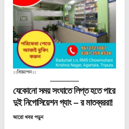
।।বিজ্ঞাপন।।
যেকোনো সময় সংঘাতে লিপ্ত হতে পারে
দুই নিগোসিয়েশন গ্যাং – র মাতব্বররা!
আরো খবর পড়ুন