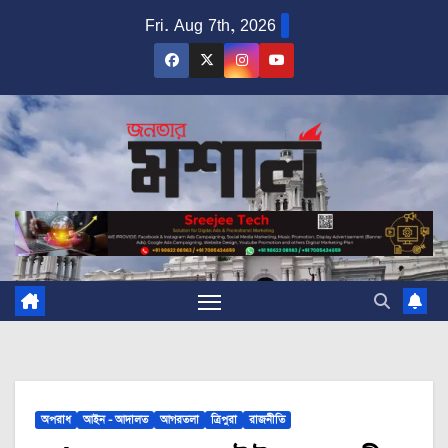
Skip
Fri. Aug 7th, 2026
to
content
অপরাধ
আইন - আদালত
আগরতলা
ত্রিপুরা
রাজনীতি