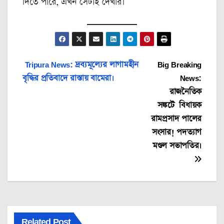
দিতে পারে, এখন সেটাই দেখার।
Post
Tripura News: দ্রব্যমূল্যের লাগামহীন
Big Breaking
বৃদ্ধির প্রতিবাদে রাস্তায় বামেরা।
News:
navigation
রাজনৈতিক
সঙ্কটে বিধায়ক
রামপ্রসাদ পালের
সংসার! পদত্যাগ
মণ্ডল সভাপতির।
Related Post