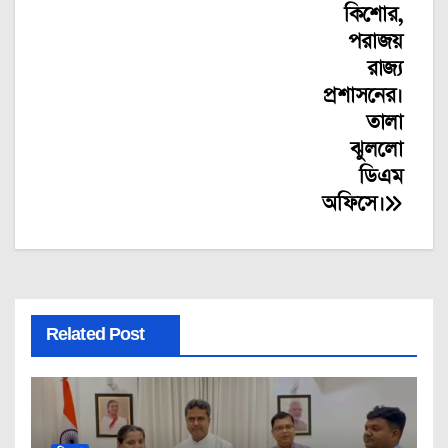
কিশোর,
পরাজয়
রাজ্য
প্রশাসনের।
তালা
ঝুললো
ডিএম
অফিসে।
Related Post