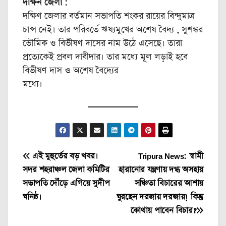
দক্ষিন জেলা :
দক্ষিণ জেলার বর্তমান সভাপতি শংকর রায়ের বিন্দুমাত্র
চান্স নেই। তার পরিবর্তে ঋষ্যমুখের অশেষ বৈদ্য , সুশঙ্কর
ভৌমিক ও বিভীষণ দাসের নাম উঠে এসেছে। তারা
প্রত্যেকেই প্রবল দাবীদার। তার মধ্যে মূল লড়াই হবে
বিভীষণ দাস ও অশেষ বৈদ্যের
মধ্যে।
Post
এই মুহুর্তের বড় খবর।
Tripura News: স্বামী
সদর শহরাঞ্চল জেলা কমিটির
হারানোর যন্ত্রণায় দগ্ধ অসহায়
navigation
সভাপতি দৌঁড়ে এগিয়ে সুদীপ
সঞ্চিতা বিচারের আশায়
ঘনিষ্ঠ।
ঘুরছেন দরজায় দরজায়! কিন্তু
কোথায় পাবেন বিচার?