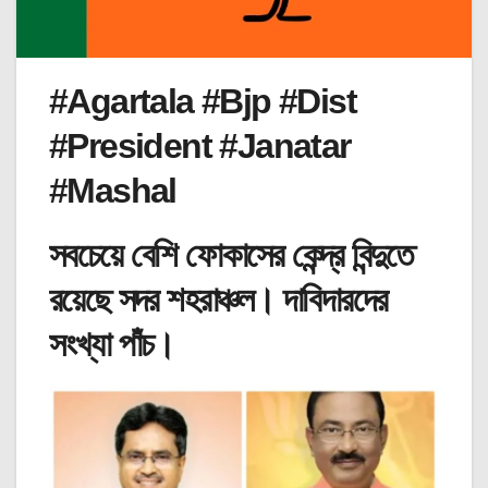
#Agartala #Bjp #Dist
#President #Janatar
#Mashal
সবচেয়ে বেশি ফোকাসের কেন্দ্র বিন্দুতে
রয়েছে সদর শহরাঞ্চল। দাবিদারদের
সংখ্যা পাঁচ।