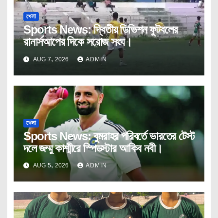
খেলা
Sports News: দ্বিতীয় ডিভিশন ফুটবলের
রানার্সআপের দিকে সরোজ সংঘ।
AUG 7, 2026
ADMIN
খেলা
Sports News: বুমরাহর পরিবর্তে ভারতের টেস্ট
দলে জম্মু কাশ্মীরে স্পিডস্টার আকিব নবী।
AUG 5, 2026
ADMIN