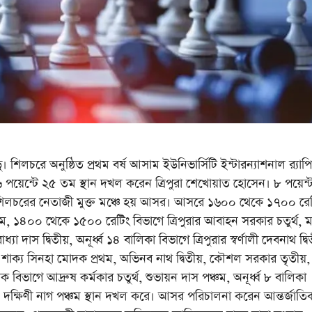
লচরে অনুষ্ঠিত প্রথম বর্ষ আসাম ইউনিভার্সিটি ইন্টারন্যাশনাল র‌্যাপ
পয়েন্টে ২৫ তম স্থান দখল করেন ত্রিপুরা শেখোয়াত হোসেন। ৮ পয়েন্
িলচরের নেতাজী মুক্ত মঞ্চে হয় আসর। আসরে ১৬০০ থেকে ১৭০০ রে
অষ্টম, ১৪০০ থেকে ১৫০০ রেটিং বিভাগে ত্রিপুরার আবাহন সরকার চতুর্থ, 
ধ্যা দাস দ্বিতীয়, অনূর্ধ্ব ১৪ বালিকা বিভাগে ত্রিপুরার স্বর্ণালী দেবনাথ দ্বি
রার শাক্য সিনহা মোদক প্রথম, অভিনব নাথ দ্বিতীয়, কৌশল সরকার তৃতীয়,
লক বিভাগে আদ্রুষ কর্মকার চতুর্থ, শুভায়ন দাস পঞ্চম, অনূর্ধ্ব ৮ বালিকা
িতীয়, দক্ষিণী নাগ পঞ্চম স্থান দখল করে। আসর পরিচালনা করেন আন্তর্জাতি