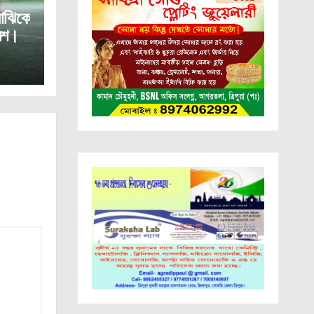
াঝিকে
লিশ।