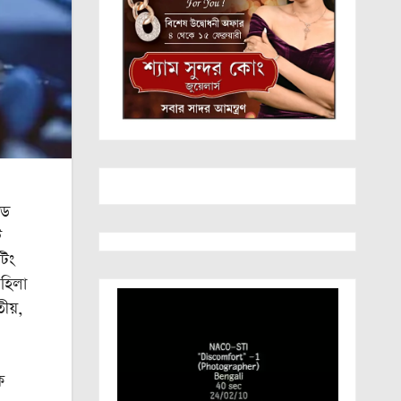
িড
ট
টিং
মহিলা
তীয়,
ক