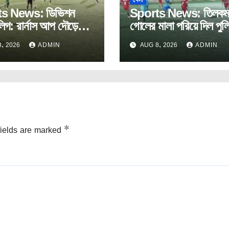
s News: ডিভিশন
Sports News: তিলকম
িগ: রার্নাস আপ দৌড়ে
গোলের মালা পরিয়ে দিল পু
 নবোদয়।
, 2026
ADMIN
AUG 8, 2026
ADMIN
fields are marked
*