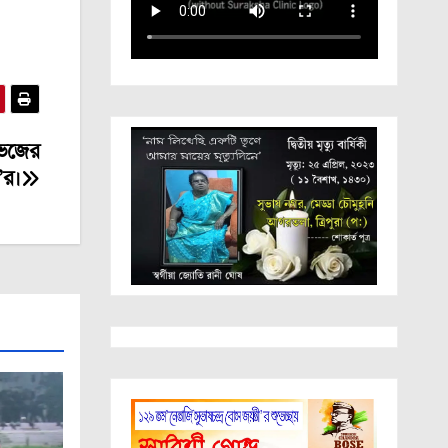
ভেজের
’র।