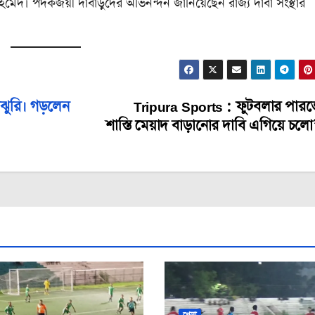
া আহমেদ। পদকজয়ী দাবাড়ুদের অভিনন্দন জানিয়েছেন রাজ্য দাবা সংস্থার
লঝুরি। গড়লেন
Tripura Sports : ফুটবলার পার
শাস্তি মেয়াদ বাড়ানোর দাবি এগিয়ে চলো
খেলা