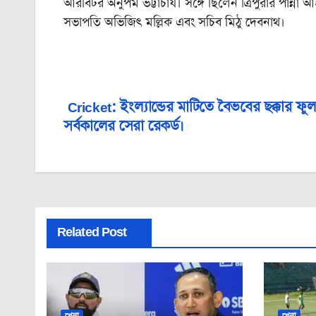
আরবিটর অনুপম ভট্টাচার্য। সঙ্গে ছিলেন ত্রিপুরার পান্ন
সভাপতি অভিজিৎ মল্লিক এবং সচিব মিঠু দেবনাথ।‌
Cricket: ইংল্যান্ডের মাটিতে বৈভবের ছক্কার ফু
Post
সর্বকালের সেরা রেকর্ড।
navigation
Related Post
খেলা
খেলা