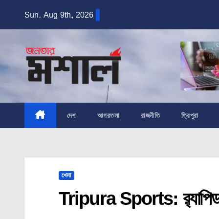
Skip
Sun. Aug 9th, 2026
to
content
দেশ
আগরতলা
রাজনীতি
ত্রিপুরা
খেলা
Tripura Sports: র‍্যাপিড দা