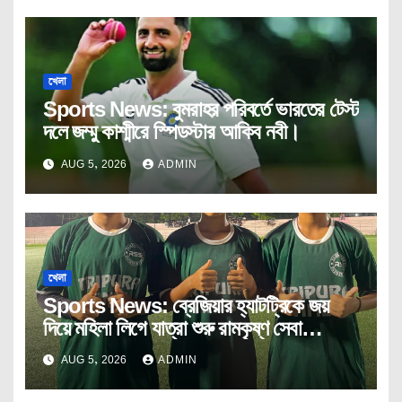
খেলা
Sports News: বুমরাহর পরিবর্তে ভারতের টেস্ট
দলে জম্মু কাশ্মীরে স্পিডস্টার আকিব নবী।
AUG 5, 2026
ADMIN
খেলা
Sports News: ব্রেজিয়ার হ্যাটট্রিকে জয়
দিয়ে মহিলা লিগে যাত্রা শুরু রামকৃষ্ণ সেবা
আশ্রমের।
AUG 5, 2026
ADMIN