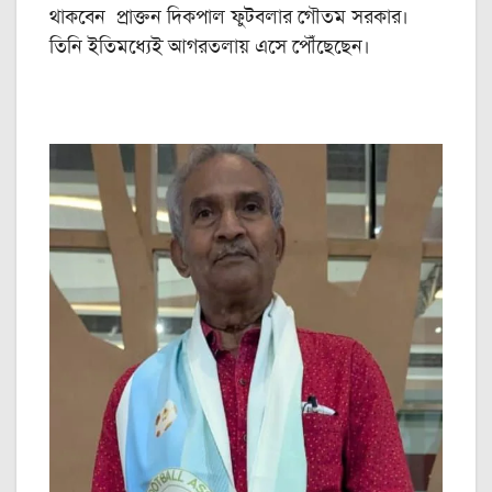
থাকবেন প্রাক্তন দিকপাল ফুটবলার গৌতম সরকার।
তিনি ইতিমধ্যেই আগরতলায় এসে পৌঁছেছেন।