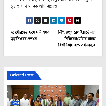
সম্ভব হয় নি। এই কারণেই বিপ্লব জামানার বিট পেট্রোল
চূড়ান্ত ব্যার্থ মানিক জামানাতেও।
Post
সৌরভের মুখে মনি শঙ্কর
নিশ্চিন্তপুর রেল ইয়ার্ডে নয়া
মুড়াসিংয়ের প্রশংসা।
সিন্ডিকেট।মাষ্টার মাইন্ড
navigation
বিধায়িকার আপ্ত সহায়ক।
Related Post
ত্রিপুরা