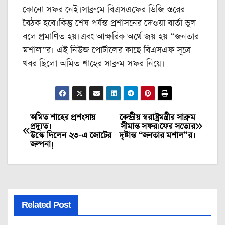
কোনো সফর নেই।সাব্রুমে বিএসএফের ডিজি স্তরের
বৈঠক হবে।কিন্তু শেষ পর্যন্ত প্রশাসনের দেওয়া বার্তা ভুল
বলে প্রমাণিত হয়।এবং আক্ষরিক অর্থে জয় হয় “জনতার
মশাল”র। এই নিউজ পোর্টালের কাছে বিএসএফ সূত্রে
খবর ছিলো অমিত শাহের সাব্রুম সফর নিয়ে।
অমিত শাহের প্রশংসায়
কেন্দ্রীয় স্বরাষ্ট্রমন্ত্রীর সাব্রুম
Post
প্রদ্যুত।
সীমান্ত সফর।ফের সত্যের
উস্কে দিলেন ২৩-এ জোটের
দৃষ্টান্ত “জনতার মশাল”র।
navigation
জল্পনা!
Related Post