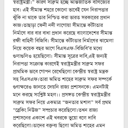
স্বরাষ্ট্রমন্ত্রী।” কারণ সাব্রুম হচ্ছে আন্তর্জাতিক বাণিজ্যের
হাব। এই সীমান্ত শহরে কোনো ভাবেই যেন নিরাপত্তার
ঝুঁকি না থাকে তার নিশ্চিত করা ভারত সরকারের প্রধান
কাজ।তাছাড়া ফেনী নদী লাগোয়া সীমান্তে কাঁটাতার
নির্মাণে বার বার বাধা প্রধান করেছে বাংলাদেশের সীমান্ত
রক্ষী বাহিনী বিজিবি। সীমান্তে কাঁটাতার নির্মাণের ঝামেলা
নিয়ে কয়েক বছর আগে বিএসএফ-বিজিবি’র মধ্যে
গুলাগুলিও হয়েছিলো। সীমান্ত সূত্রের দাবি,এই জন্যই
নিরাপত্তা সংক্রান্ত কারণেই স্বরাষ্ট্রমন্ত্রীর সাব্রুম সফর
প্রাথমিক ভাবে গোপন রেখেছিলো কেন্দ্রীয় স্বরাষ্ট্র মন্ত্রক
সহ বিএসএফ।তারা অমিত শাহের সাব্রুম সফর সম্পর্কে
গুণাক্ষরেও জানতে দেয়নি রাজ্য প্রশাসনকে। এমনটাই
মনে করছে সংশ্লিষ্ট মহল।। প্রসঙ্গত কেন্দ্রীয় স্বরাষ্ট্রমন্ত্রীর
সাব্রুম সফর নিয়ে একমাত্র “জনতার মশাল” সর্ব প্রথম
“ব্রেকিং নিউজ” সম্প্রচার করেছিলো।তখন রাজ্য
প্রশাসনের একাংশ এই খবরকে ভুয়ো বলে দাবি
করেছিলো।তাদের বক্তব্য ছিলো অমিত শাহের এমন