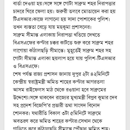
বার্তা দেওয়া হয়।সঙ্গে সঙ্গে গোটা সাব্রুম শহর নিরাপত্তার
চাদরে ঘিরে ফেলা হয়। জরুরী তলবে মোতায়েন করা হয়
টিএসআর।কাজে লাগানো হয় সাদা পোশাকের পুলিশ।
তখন ব্যস্ততা বেড়ে যায় মহকুমা প্রশাসনের।
সাব্রুম সীমান্ত এলাকায় নিরাপত্তা খতিয়ে দেখতে
বিএসএফের কপ্টার চক্কর কাটতে শুরু করে সাব্রুম শহর
লাগোয়া কাঁঠালছড়ি সীমান্তে। মুহূর্তেই সাব্রুম শহর সহ
গোটা সীমান্ত এলাকা ছয়লাপ হয়ে যায় পুলিশ-টিএসআর
ও বিএসএফে।
শেষ পর্যন্ত রাজ্য প্রশাসন জানায় দুপুর ২টা ৪২মিনিটে
কেন্দ্রীয় স্বরাষ্ট্রমন্ত্রী অমিত শাহের কপ্টার আগরতলা
আসম রাইফেলস মাঠ থেকে রওয়ানা হবে সাব্রুমের
উদ্দেশ্যে।সঙ্গে থাকবেন রাজ্যের মুখ্যমন্ত্রী বিপ্লব কুমার দেব
সহ প্রদেশ বিজেপি’র প্রভারী তথা সাংসদ বিনোদ
শোনকর। যথারীতি বিকাল ৩টা ৫মিনিটে সাব্রুমে
অবতরণ করে অমিত শাহের কপ্টার।সেখান থেকে
গাড়িতে করে কাঁঠালছড়ি সীমান্তে পৌঁছান অমিত শাহ।