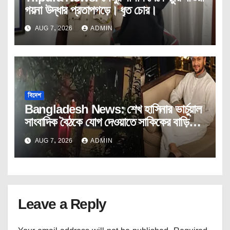
গয়না উদ্ধার প্রতাপগড়ে। ধৃত চোর।
AUG 7, 2026
ADMIN
বিদেশ
Bangladesh News: শেখ হাসিনার ভার্চুয়াল
সাংবাদিক বৈঠকে যোগ দেওয়াতে সাকিকের বাড়িতে
অগ্নিসংযোগ।
AUG 7, 2026
ADMIN
Leave a Reply