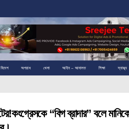
বিদেশ
অপরাধ
খেলা
আইন – আদালত
শিক্ষা
স্বাস্থ্য
জোটের!কংগ্রেসকে “বিগ ব্রাদার” বলে মানিক
ের।