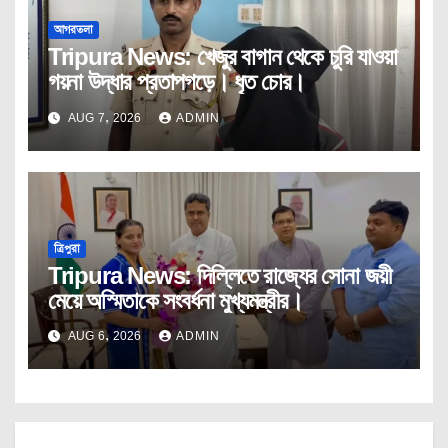
আগরতলা
Tripura News: খেজুর বাগান থেকে চুরি যাওয়া
গয়না উদ্ধার প্রতাপগড়ে। ধৃত চোর।
AUG 7, 2026
ADMIN
ত্রিপুরা
Tripura News: দিল্লিতে রাজ্যের সোনা জয়ী
মেয়ে অস্মিতাকে সংবর্ধনা মুখ্যমন্ত্রীর।
AUG 6, 2026
ADMIN