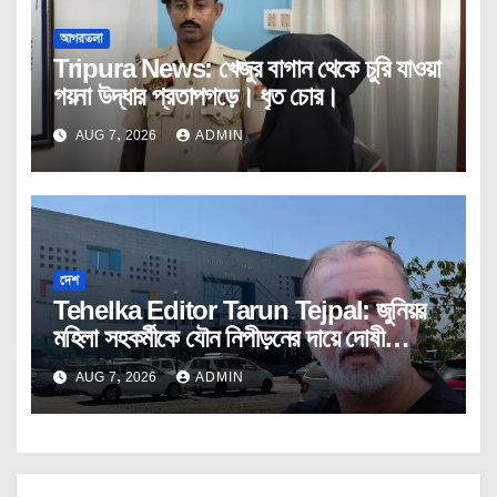
আগরতলা
Tripura News: খেজুর বাগান থেকে চুরি যাওয়া
গয়না উদ্ধার প্রতাপগড়ে। ধৃত চোর।
AUG 7, 2026
ADMIN
দেশ
Tehelka Editor Tarun Tejpal: জুনিয়র
মহিলা সহকর্মীকে যৌন নিপীড়নের দায়ে দোষী
সাব্যস্ত তেহেলকার সম্পাদক।
AUG 7, 2026
ADMIN