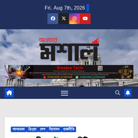
Skip
Fri. Aug 7th, 2026
to
content
আগরতলা
ত্রিপুরা
দেশ
বিনোদন
রাজনীতি