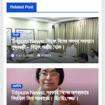
Related Post
ত্রিপুরা
Tripura News: বিদ্যুৎ বিলের সমস্যা সমাধানে
মুখ্যমন্ত্রী – বিদ্যুৎ মন্ত্রীর বৈঠক।
AUG 9, 2026
ADMIN
রাজনীতি
Tripura News: সরকারি সিলের অপব্যবহার
বিধায়িকা মিনা সরকারের। ছিঃ ছিঃ,লজ্জা।