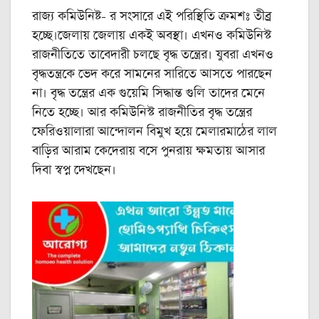
রাজ্য কমিউনিষ্ট- র সংসারে এই পরিস্থিতি ক্রমশঃ তীব্র
হচ্ছে।জেলায় জেলায় একই অবস্থা। এখনও কমিউনিস্ট
রাজনীতিতে তাবেদারী চলছে বৃদ্ধ তন্ত্রের। যুবরা এখনও
বৃদ্ধতন্ত্রকে ভেদ করে সামনের সারিতে আসতে পারছেন
না। বৃদ্ধ তন্ত্রের এক গুয়েমি সিদ্ধান্ত গুলি তাদের মেনে
নিতে হচ্ছে। আর কমিউনিস্ট রাজনীতির বৃদ্ধ তন্ত্রের
ফেরিওয়ালারা আন্দোলন বিমুখ হয়ে মেলারমাঠের লাল
বাড়ির আরাম কেদেরায় বসে পুনরায় ক্ষমতায় আসার
দিবা স্বপ্ন দেখছেন।