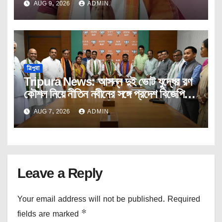
AUG 9, 2026
ADMIN
ত্রিপুরা
Tripura News: আসন্ন দুই ভোট যুদ্ধের রণ
কৌশল নিয়ে নীতিন নবীনের সঙ্গে প্রদেশ বিজেপির
কোর কমিটির বৈঠক।
AUG 7, 2026
ADMIN
Leave a Reply
Your email address will not be published.
Required
fields are marked
*