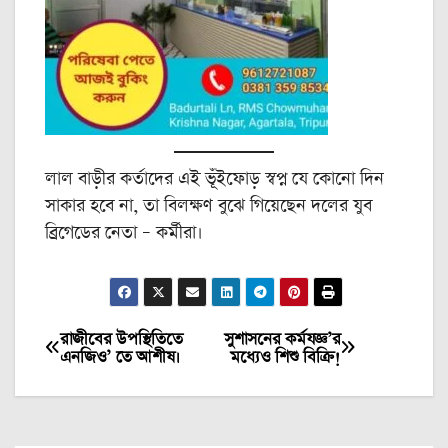
লাল বাড়ীর কর্তাদের এই ভূঁইফোড় স্বপ্ন যে কোনো দিন
সাকার হবে না, তা বিলক্ষণ বুঝে গিয়েছেন দলের যুব
ব্রিগেডের নেতা – কর্মীরা।
রাজীবের উপস্থিতিতে
সুশাসনের কর্মযজ্ঞ’র
Post
এনজিও’ তে আশীষ।
মধ্যেও শিশু বিক্রি!
navigation