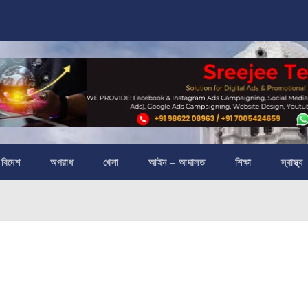
বিদেশ
অপরাধ
খেলা
আইন – আদালত
শিক্ষা
স্বাস্থ্য
।