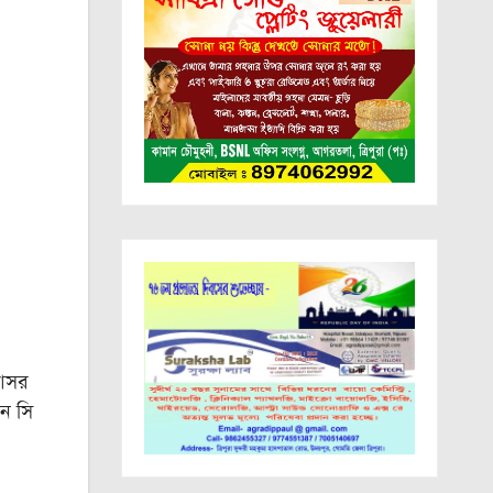
 আসর
এন সি