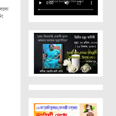
খেললো
িং