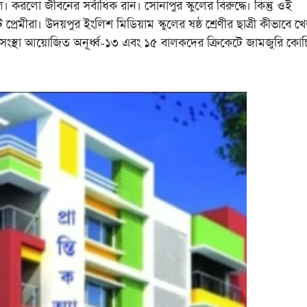
লো জীবনের সর্বাধিক রান। সোনাপুর স্কুলের বিরুদ্ধে। কিন্তু ওই
েট প্রেমীরা। উদয়পুর ইংলিশ মিডিয়াম স্কুলের ষষ্ঠ শ্রেণীর ছাত্রী কীভাবে 
ট সংস্থা আয়োজিত অনূর্ধ্ব-‌১৩ এবং ১৫ বালকদের ক্রিকেটে জামজুরি কোচ