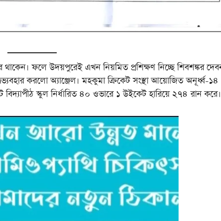
রে থাকেন। ফলে উদয়পুরেই এখন নিয়মিত প্রশিক্ষণ নিচ্ছে শিবশঙ্কর দেব
বহার করলো অ্যাঞ্জেল। মহকুমা ক্রিকেট সংস্থা আয়োজিত অনূর্ধ্ব-‌১৪
ে বিদ্যাপীঠ স্কুল নির্ধারিত ৪০ ওভারে ১ উইকেট হারিয়ে ২৭৪ রান করে।