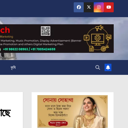
কৃষি
আছে