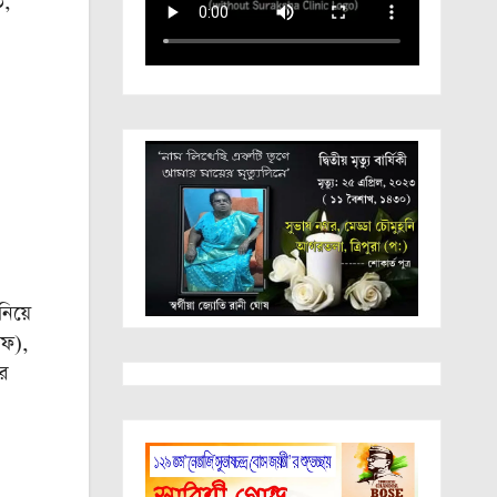
ি,
িয়ে
এফ),
রে