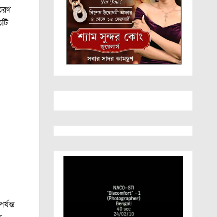
বতরণ
িটি
্যন্ত