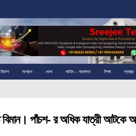
বিদেশ
অপরাধ
খেলা
আইন – আদালত
শিক্ষা
স্বাস্থ্য
্ত বিমান। পাঁচশ- র অধিক যাত্রী আটকে 