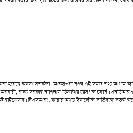
িদরা।অত্যন্ত ভারী বৃষ্টিপাতের জন্য রাজ্যের চার জেলা-দক্ষিণ, গোমত
 করা হয়েছে কমলা সতর্কতা। আবহাওয়া দপ্তর এই সমস্ত তথ্য আগাম জান
র অনুযায়ী, রাজ্য সরকার ন্যাশনাল ডিজাস্টার রেসপন্স ফোর্স (এনডিআর
টেট রাইফেলস (টিএসআর), ফায়ার অ্যান্ড ইমার্জেন্সি সার্ভিসকে সতর্ক ক