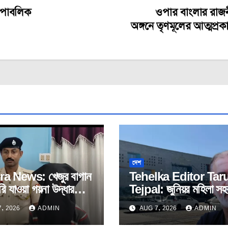
 রিপাবলিক
ওপার বাংলার রাজ
অঙ্গনে তৃণমূলের আত্মপ্রক
দেশ
ra News: খেজুর বাগান
Tehelka Editor Tar
রি যাওয়া গয়না উদ্ধার
Tejpal: জুনিয়র মহিলা সহক
গড়ে। ধৃত চোর।
যৌন নিপীড়নের দায়ে দোষী
, 2026
ADMIN
AUG 7, 2026
ADMIN
সাব্যস্ত তেহেলকার সম্পা