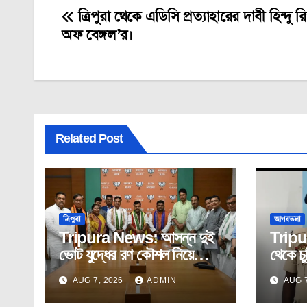
ত্রিপুরা থেকে এডিসি প্রত্যাহারের দাবী হিন্দু
Post
অফ বেঙ্গল’র।
navigation
Related Post
ত্রিপুরা
আগরতলা
Tripura News: আসন্ন দুই
Tripu
ভোট যুদ্ধের রণ কৌশল নিয়ে
থেকে চু
নীতিন নবীনের সঙ্গে প্রদেশ
প্রতাপ
AUG 7, 2026
ADMIN
AUG 7
বিজেপির কোর কমিটির বৈঠক।