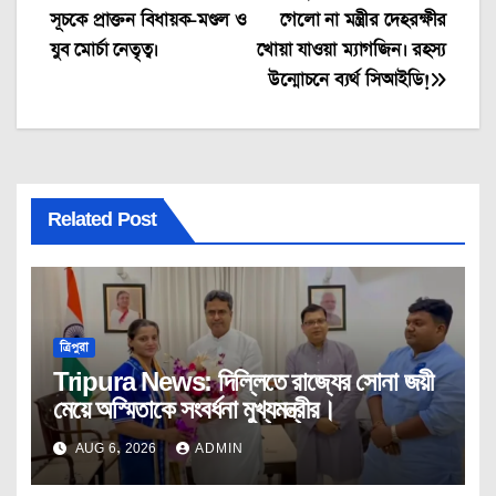
সূচকে প্রাক্তন বিধায়ক-মণ্ডল ও
গেলো না মন্ত্রীর দেহরক্ষীর
navigation
যুব মোর্চা নেতৃত্ব।
খোয়া যাওয়া ম্যাগজিন। রহস্য
উন্মোচনে ব্যর্থ সিআইডি!
Related Post
ত্রিপুরা
Tripura News: দিল্লিতে রাজ্যের সোনা জয়ী
মেয়ে অস্মিতাকে সংবর্ধনা মুখ্যমন্ত্রীর।
AUG 6, 2026
ADMIN