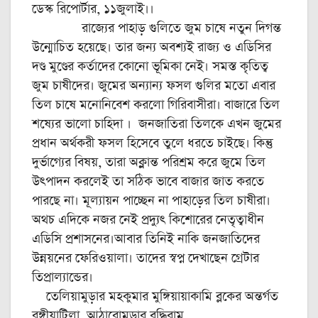
ডেস্ক রিপোর্টার, ১১জুলাই।।
রাজ্যের পাহাড় গুলিতে জুম চাষে নতুন দিগন্ত
উন্মোচিত হয়েছে। তার জন্য অবশ্যই রাজ্য ও এডিসির
দণ্ড মুণ্ডের কর্তাদের কোনো ভূমিকা নেই। সমস্ত কৃতিত্ব
জুম চাষীদের। জুমের অন্যান্য ফসল গুলির মতো এবার
তিল চাষে মনোনিবেশ করলো গিরিবাসীরা। বাজারে তিল
শষ্যের ভালো চাহিদা । জনজাতিরা তিলকে এখন জুমের
প্রধান অর্থকরী ফসল হিসেবে তুলে ধরতে চাইছে। কিন্তু
দুর্ভাগ্যের বিষয়, তারা অক্লান্ত পরিশ্রম করে জুমে তিল
উৎপাদন করলেই তা সঠিক ভাবে বাজার জাত করতে
পারছে না। মূল্যায়ন পাচ্ছেন না পাহাড়ের তিল চাষীরা।
অথচ এদিকে নজর নেই প্রদ্যুৎ কিশোরের নেতৃত্বাধীন
এডিসি প্রশাসনের।আবার তিনিই নাকি জনজাতিদের
উন্নয়নের ফেরিওয়ালা। তাদের স্বপ্ন দেখাছেন গ্রেটার
তিপ্রাল্যান্ডের।
তেলিয়ামুড়ার মহকুমার মুঙ্গিয়ায়াকামি ব্লকের অন্তর্গত
রঙ্গীয়াটিলা, আঠারোমুড়ার বুদ্ধিরাম,