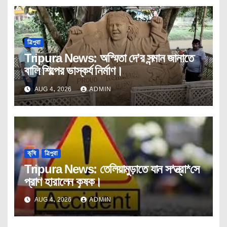
ত্রিপুরা
Tripura News: অস্মিতা দে’র সন্মান জানাতে
বালি শিল্পের ভাস্কর্য নির্মাণ।
AUG 4, 2026
ADMIN
কৃষি
ত্রিপুরা
Tripura News: তেলিয়ামুড়াতে যান স*ন্ত্রা*সে
প্রাণ হারালেন কৃষক।
AUG 4, 2026
ADMIN