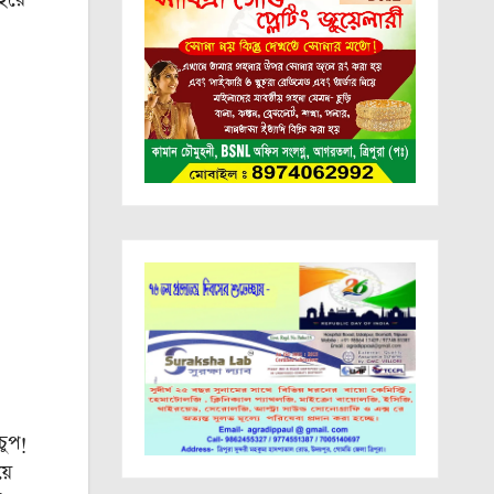
চুপ!
়ে