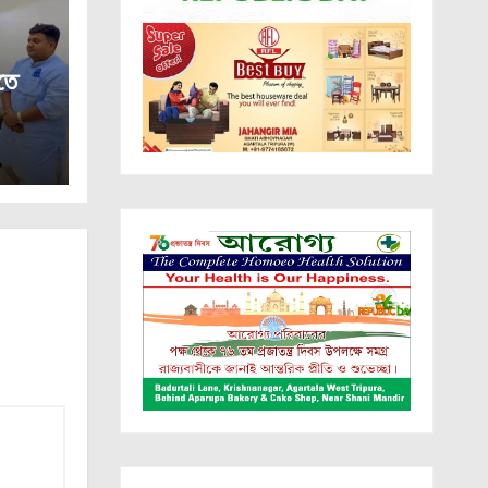
তে
রীর।