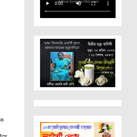
েক
ইয়ে