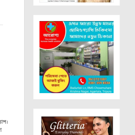
্যাপ।
গ