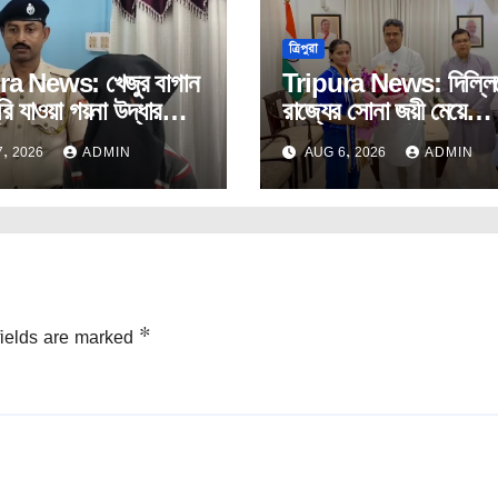
ত্রিপুরা
ra News: খেজুর বাগান
Tripura News: দিল্লি
রি যাওয়া গয়না উদ্ধার
রাজ্যের সোনা জয়ী মেয়ে
গড়ে। ধৃত চোর।
অস্মিতাকে সংবর্ধনা মুখ্যমন্ত্
, 2026
ADMIN
AUG 6, 2026
ADMIN
fields are marked
*