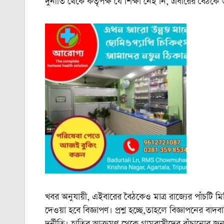
দুর্নীতি থেকে কর্তৃপক্ষ যে শিক্ষা নেই নি, এবারের বৈঠকে
খবর অনুযায়ী, এইবারের বৈঠকেও মাত্র রাজ্যের পাঁচটি মিডিয
দেওয়া হবে বিজ্ঞাপণ। প্রশ্ন হচ্ছে,তাহলে বিজ্ঞাপনের বাদব
দুর্নীতি। হাতির আক্রমণ থেকে গ্রামবাসীদের বাঁচানোর জন্য 