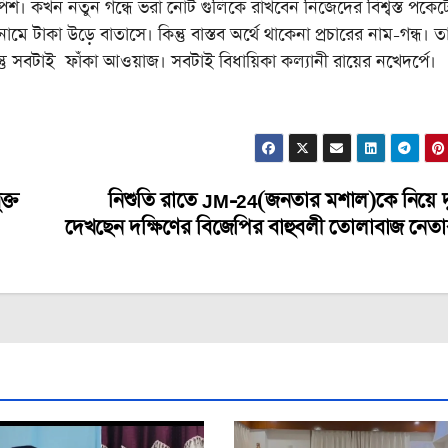
পিশ। কখন নতুন গন্ধে ভরা নোট গুলিকে রাখবেন নিজেদের বিশ্বস্ত পকেট
নামে টাকা উড়ে বাতাসে। কিন্তু বাস্তব অর্থে থাকেনা প্রচারের নাম-গন্ধ। ত
তু সবটাই ফাঁকা আওয়াজ। সবটাই বিধায়িকা কল্যানী রায়ের নখেদর্পে।
ক্ত
নিশুতি রাতে JM-24(জনতার মশাল)কে নিয়ে দুঃস
দেখছেন দক্ষিণের বিজেপির বাহুবলী তোলাবাজ নেতা