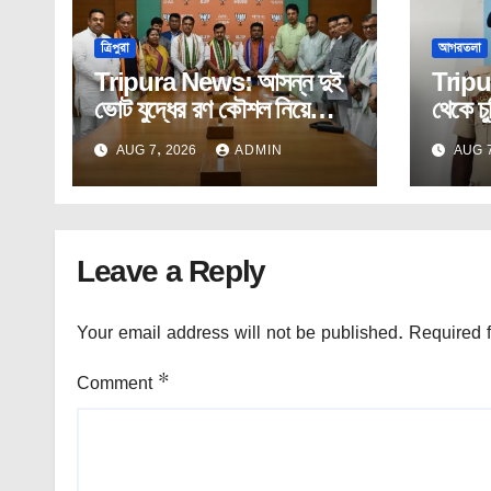
ত্রিপুরা
আগরতলা
Tripura News: আসন্ন দুই
Tripu
ভোট যুদ্ধের রণ কৌশল নিয়ে
থেকে চু
নীতিন নবীনের সঙ্গে প্রদেশ
প্রতাপ
AUG 7, 2026
ADMIN
AUG 7
বিজেপির কোর কমিটির বৈঠক।
Leave a Reply
Your email address will not be published.
Required 
Comment
*