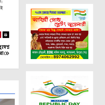
ে।
াই
্বপ্ন
রা।