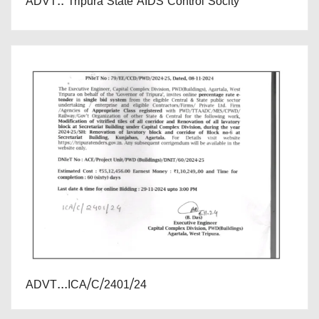
ADVT.. Tripura State AIDS Control Socity
ADVT...ICA/C/2401/24