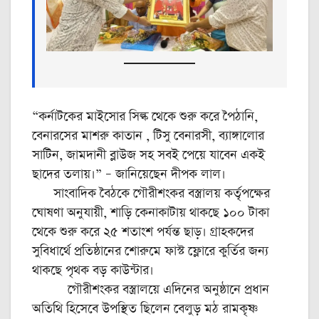
“কর্নাটকের মাইসোর সিল্ক থেকে শুরু করে পৈঠানি,
বেনারসের মাশরু কাতান , টিসু বেনারসী, ব্যাঙ্গালোর
সাটিন, জামদানী ব্লাউজ সহ সবই পেয়ে যাবেন একই
ছাদের তলায়।” – জানিয়েছেন দীপক লাল।
সাংবাদিক বৈঠকে গৌরীশংকর বস্ত্রালয় কর্তৃপক্ষের
ঘোষণা অনুযায়ী, শাড়ি কেনাকাটায় থাকছে ১০০ টাকা
থেকে শুরু করে ২৫ শতাংশ পর্যন্ত ছাড়। গ্রাহকদের
সুবিধার্থে প্রতিষ্ঠানের শোরুমে ফাস্ট ফ্লোরে কুর্তির জন্য
থাকছে পৃথক বড় কাউন্টার।
গৌরীশংকর বস্ত্রালয়ে এদিনের অনুষ্ঠানে প্রধান
অতিথি হিসেবে উপস্থিত ছিলেন বেলুড় মঠ রামকৃষ্ণ