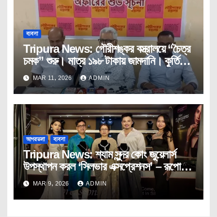
ব্যবসা
Tripura News: গৌরীশঙ্কর বস্ত্রালয়ে “চৈত্র
চমক” শুরু। মাত্র ১৯৮ টাকায় জামদানি। কুর্তি
১২৫ টাকা।
MAR 11, 2026
ADMIN
আগরতলা
ব্যবসা
Tripura News: শ্যাম সুন্দর কোং জুয়েলার্স
উপস্থাপন করল ‘সিলভার এক্সপ্রেশনস’ – রূপোর
গয়নায় নতুন অভিব্যক্তি !
MAR 9, 2026
ADMIN