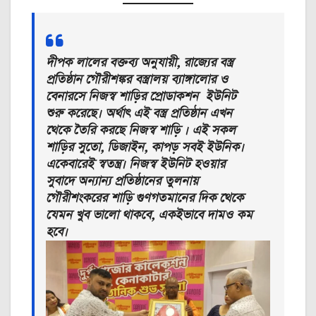
দীপক লালের বক্তব্য অনুযায়ী, রাজ্যের বস্ত্র
প্রতিষ্ঠান গৌরীশঙ্কর বস্ত্রালয় ব্যাঙ্গালোর ও
বেনারসে নিজস্ব শাড়ির প্রোডাকশন ইউনিট
শুরু করেছে। অর্থাৎ এই বস্ত্র প্রতিষ্ঠান এখন
থেকে তৈরি করছে নিজস্ব শাড়ি । এই সকল
শাড়ির সুতো, ডিজাইন, কাপড় সবই ইউনিক।
একেবারেই স্বতন্ত্র। নিজস্ব ইউনিট হওয়ার
সুবাদে অন্যান্য প্রতিষ্ঠানের তুলনায়
গৌরীশংকরের শাড়ি গুণগতমানের দিক থেকে
যেমন খুব ভালো থাকবে, একইভাবে দামও কম
হবে।