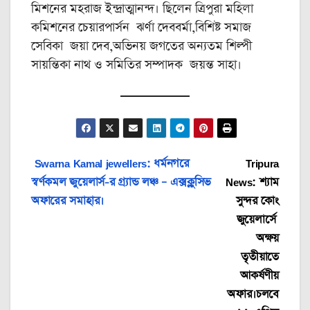
মিশনের মহরাজ ইন্দ্রাত্মানন্দ। ছিলেন ত্রিপুরা মহিলা
কমিশনের চেয়ারপার্সন ঝর্ণা দেববর্মা,বিশিষ্ট সমাজ
সেবিকা জয়া দেব,অভিনয় জগতের অন্যতম শিল্পী
সায়ন্তিকা নাথ ও সমিতির সম্পাদক জয়ন্ত সাহা।
Post
Swarna Kamal jewellers: ধর্মনগরে
Tripura
স্বর্ণকমল জুয়েলার্স-র গ্র্যান্ড লঞ্চ – এক্সক্লুসিভ
News: শ্যাম
navigation
অফারের সমাহার।
সুন্দর কোং
জুয়েলার্সে
অক্ষয়
তৃতীয়াতে
আকর্ষণীয়
অফার।চলবে