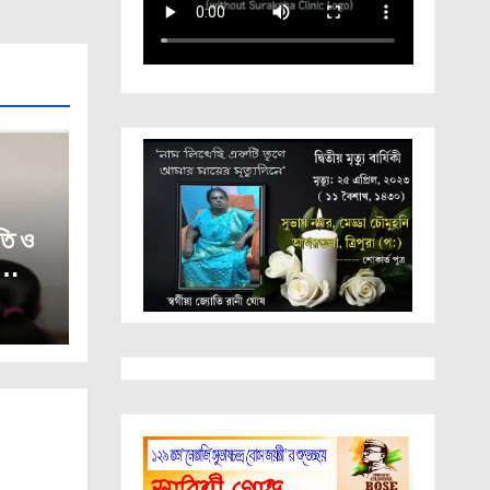
তি ও
পুরা।