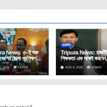
রাজনীতি
ra News: ৫- ই শুরু
Tripura News: রাজনী
িজেপির জেলা প্রশিক্ষণ
শিক্ষকতা এক সঙ্গেই করবেন
ি।
প্রাক্তন সাংসদ রেবতী ত্রি
, 2026
ADMIN
AUG 4, 2026
ADMIN