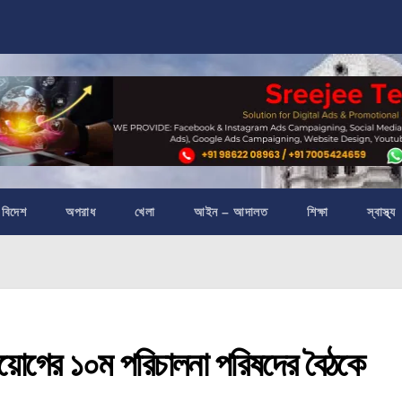
বিদেশ
অপরাধ
খেলা
আইন – আদালত
শিক্ষা
স্বাস্থ্য
গের ১০ম পরিচালনা পরিষদের বৈঠকে