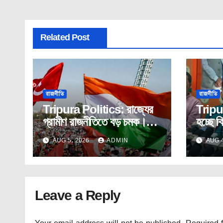
Related Post
রাজনীতি
রাজনীতি
Tripura Politics: রাজ্যের
Tripu
গ্রামীণ রাজনীতিতে বড় চমক।
হচ্ছে ব
কংগ্রেস – সিপিআইএম যৌথ
কর্মসূচ
AUG 5, 2026
ADMIN
AUG 4
ভাবে দখল করলো পঞ্চায়েত।
Leave a Reply