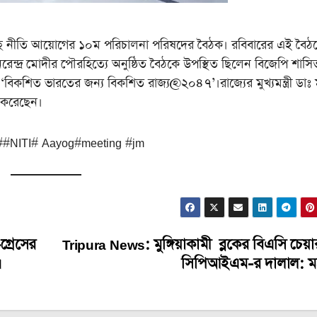
 নীতি আয়োগের ১০ম পরিচালনা পরিষদের বৈঠক। রবিবারের এই বৈঠ
্রী নরেন্দ্র মোদীর পৌরহিত্যে অনুষ্ঠিত বৈঠকে উপস্থিত ছিলেন বিজেপি শাসি
িল ‘বিকশিত ভারতের জন্য বিকশিত রাজ্য@২০৪৭’।রাজ্যের মুখ্যমন্ত্রী ডাঃ
ত করেছেন।
#NITI# Aayog#meeting #jm
গ্রেসের
Tripura News: মুঙ্গিয়াকামী ব্লকের বিএসি চেয়া
।
সিপিআইএম-র দালাল: মন্ত