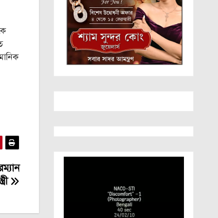
কে
ত
 মানিক
রম্যান
্রী