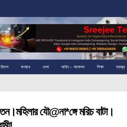
বিদেশ
অপরাধ
খেলা
আইন – আদালত
শিক্ষা
স্বাস্থ্য
তন।মহিলার যৌ@না*ঙ্গে মরিচ বাটা।
ামী!