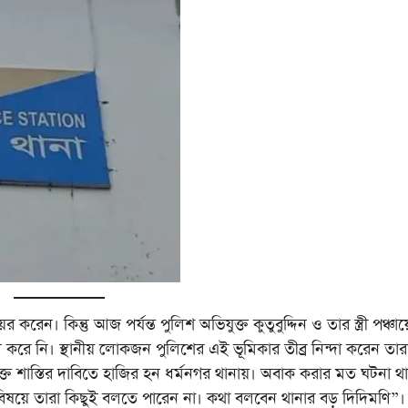
েন। কিন্তু আজ পর্যন্ত পুলিশ অভিযুক্ত কুতুবুদ্দিন ও তার স্ত্রী পঞ্চায
হণ করে নি। স্থানীয় লোকজন পুলিশের এই ভূমিকার তীব্র নিন্দা করেন তারা
ুক্ত শাস্তির দাবিতে হাজির হন ধর্মনগর থানায়। অবাক করার মত ঘটনা থ
িষয়ে তারা কিছুই বলতে পারেন না। কথা বলবেন থানার বড় দিদিমণি”।