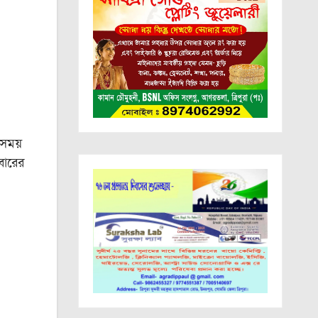
 সময়
বারের