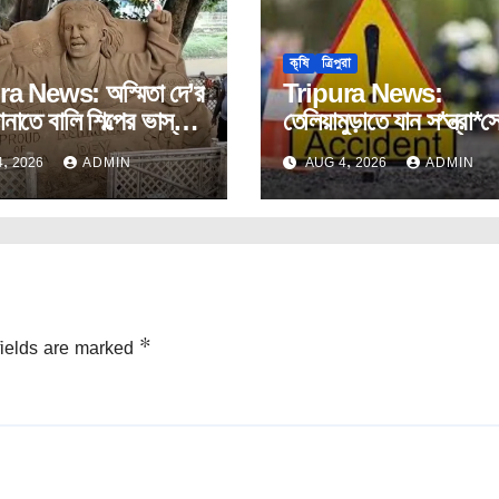
কৃষি
ত্রিপুরা
ra News: অস্মিতা দে’র
Tripura News:
ানাতে বালি শিল্পের ভাস্কর্য
তেলিয়ামুড়াতে যান স*ন্ত্রা*স
।
হারালেন কৃষক।
, 2026
ADMIN
AUG 4, 2026
ADMIN
fields are marked
*