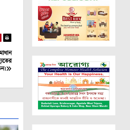
সমাধান
যুতের
়ন।