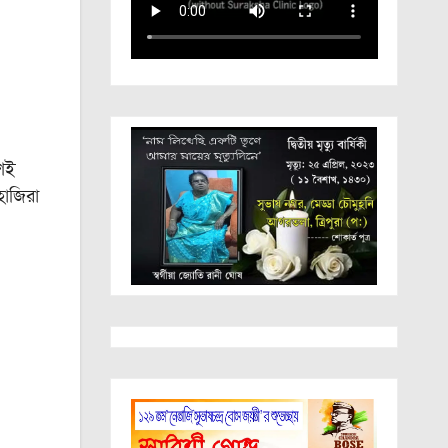
়শই
হাজিরা