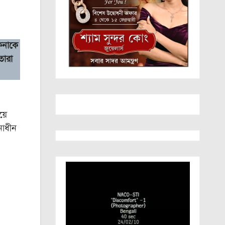
কিনাকে
তারা
়ে
নাধীন