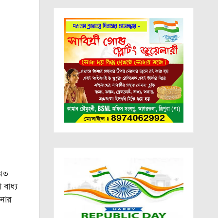
়েত
 বাধ্য
ানার