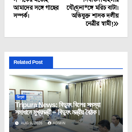
সম্পর্কের মতোই
নির্যাতন।মহিলার
আমাদের সঙ্গে গাছের
যৌ@না*ঙ্গে মরিচ বাটা।
সম্পর্ক।
অভিযুক্ত শাসক দলীয়
নেত্রীর স্বামী!
Related Post
ত্রিপুরা
Tripura News: বিদ্যুৎ বিলের সমস্যা
সমাধানে মুখ্যমন্ত্রী – বিদ্যুৎ মন্ত্রীর বৈঠক।
AUG 9, 2026
ADMIN