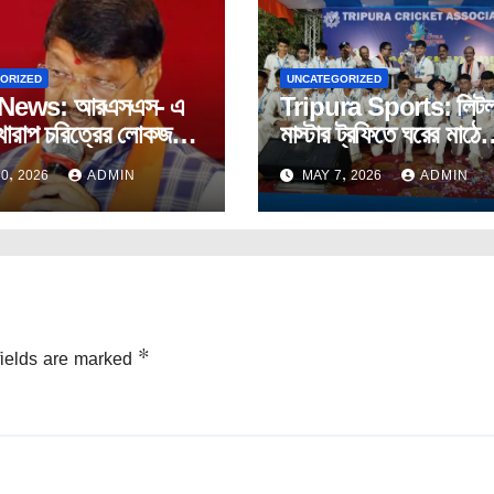
ORIZED
UNCATEGORIZED
News: আরএসএস- এ
Tripura Sports: লিট
 খারাপ চরিত্রের লোকজনের
মাস্টার ট্রফিতে ঘরের মাঠে
জয়বর্গীয়
আসামের কাছে ত্রিপুরার পর
0, 2026
ADMIN
MAY 7, 2026
ADMIN
fields are marked
*