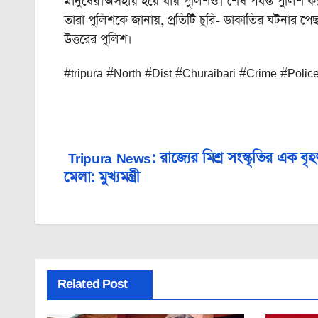
মানুষের।অসহায় হয়ে যায় পুলিশও। শেষ পর্যন্ত পুলি
তারা পুলিশকে জানায়, প্রতিটি চুরি- ডাকাতির ঘটনার প
উত্তরের পুলিশ।
#tripura #North #Dist #Churaibari #Crime #Poli
Tripura News: রাজ্যের মিশ্র সংস্কৃতির এক বৃহৎ 
Post
মেলা: মুখ্যমন্ত্রী
navigation
Related Post