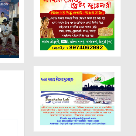
ল
াজয়।