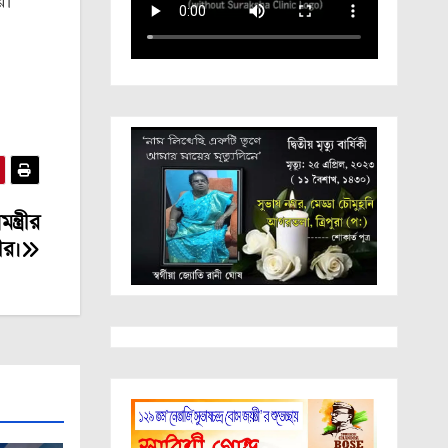
র।
্ত্রীর
রীর।