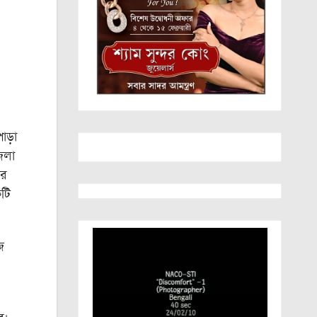
াড়া
েলা
ার
কটি
ে