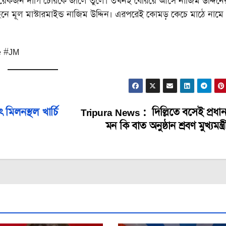
শ কয়েকজন দাগি চোরকে জালে তুলে। তখনই বেরিয়ে আসে নাজিম উদ্দিনে
েছনে মূল মাস্টারমাইন্ড নাজিম উদ্দিন। এরপরেই কোমড় কেচে মাঠে নামে
ce #JM
মিলনস্থল খার্চি
Tripura News : দিল্লিতে বসেই প্রধানমন
মন কি বাত অনুষ্ঠান শ্রবণ মুখ্যমন্ত্