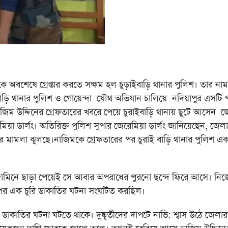
ে গ্রেপ্তার করতে সক্ষম হল চুড়াইবাড়ি থানার পুলিশ। তার নাম
রাইবাড়ি থানার পুলিশ ও গোয়েন্দা যৌথ অভিযান চালিয়ে নদিয়াপুর এসটি প
জিম উদ্দিনের গ্রেফতারের খবরে পেয়ে চুরাইবাড়ি থানায় ছুটে আসেন জ
য়া ডার্লং। অতিরিক্ত পুলিশ সুপার জেরেমিয়া ডার্লং জানিয়েছেন, জেল
রির মামলা ঝুলছে।নাজিমকে গ্রেফতারের পর চুরাই বাড়ি থানার পুলিশ এ
মিনে ছাড়া পেয়েই সে আবার অপরাধের পুরনো ছন্দে ফিরে আসে। নিজ
পর এক চুরি ডাকাতির ঘটনা সংঘটিত করছিল।
াকাতির ঘটনা ঘটতে থাকে। দুষ্কৃতীদের দাপটে নাভি: শ্বাস উঠে জেলার