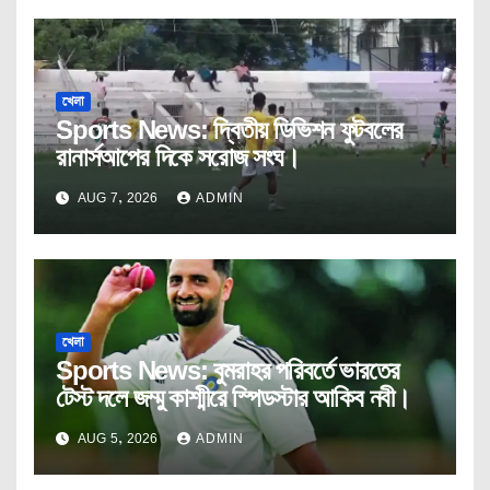
খেলা
Sports News: দ্বিতীয় ডিভিশন ফুটবলের
রানার্সআপের দিকে সরোজ সংঘ।
AUG 7, 2026
ADMIN
খেলা
Sports News: বুমরাহর পরিবর্তে ভারতের
টেস্ট দলে জম্মু কাশ্মীরে স্পিডস্টার আকিব নবী।
AUG 5, 2026
ADMIN