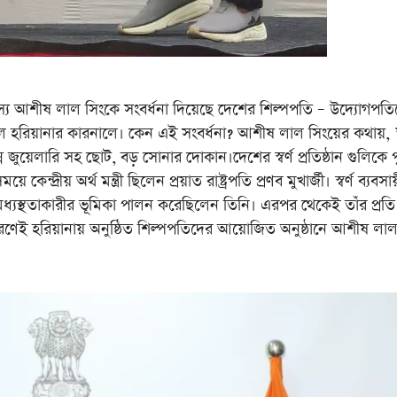
ীষ লাল সিংকে সংবর্ধনা দিয়েছে দেশের শিল্পপতি – উদ্যোগপতি
 হরিয়ানার কারনালে। কেন এই সংবর্ধনা? আশীষ লাল সিংয়ের কথায়, ” 
ুয়েলারি সহ ছোট, বড় সোনার দোকান।দেশের স্বর্ণ প্রতিষ্ঠান গুলিকে প
্দ্রীয় অর্থ মন্ত্রী ছিলেন প্রয়াত রাষ্ট্রপতি প্রণব মুখার্জী। স্বর্ণ ব্যবসা
মধ্যস্থতাকারীর ভূমিকা পালন করেছিলেন তিনি। এরপর থেকেই তাঁর প্রতি 
ণেই হরিয়ানায় অনুষ্ঠিত শিল্পপতিদের আয়োজিত অনুষ্ঠানে আশীষ লা