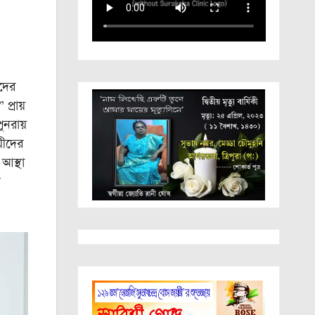
দের
প্রায়
ুনরায়
য়ীদের
আস্থা
ল