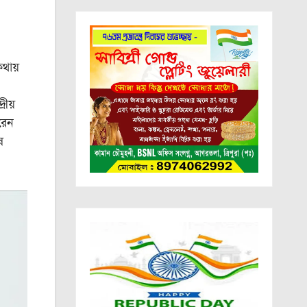
কথায়
রীয়
করেন
ষ