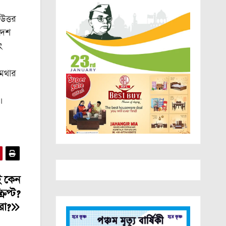
উত্তর
রদেশ
ং
ামথার
।
ই কেন
রিপ্ট?
রা?