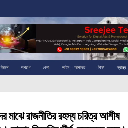
বিদেশ
অপরাধ
খেলা
আইন – আদালত
শিক্ষা
স্বাস্থ্য
 মাঝে রাজনীতির রহস্য চরিত্র আশীষ