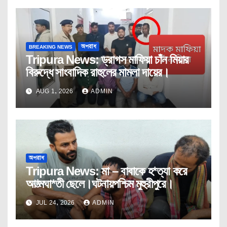
BREAKING NEWS
অপরাধ
Tripura News: ড্রাগস মাফিয়া চাঁন মিয়ার
বিরুদ্ধে সাংবাদিক রাহুলের মামলা দায়ের।
AUG 1, 2026
ADMIN
অপরাধ
Tripura News: মা – বাবাকে হ*ত্যা করে
আ*ত্মঘা*তী ছেলে।ঘটনায়পশ্চিম মুহুরীপুরে।
JUL 24, 2026
ADMIN