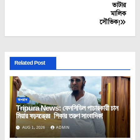
ভাটার
মালিক
সৌভিক!
Related Post
অপরাধ
Tripura News: ফেনসিডিল পাচারকারী চান
মিয়ার ষড়যন্ত্রের শিকার তরুণ সাংবাদিক!
AUG 1, 2026
ADMIN