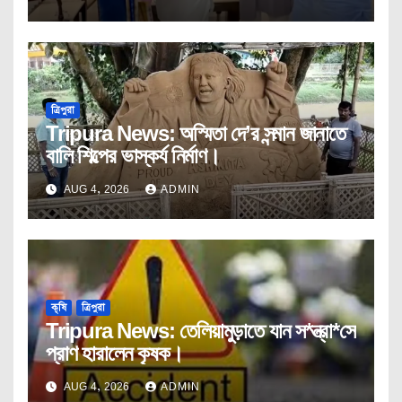
ত্রিপুরা
Tripura News: অস্মিতা দে’র সন্মান জানাতে
বালি শিল্পের ভাস্কর্য নির্মাণ।
AUG 4, 2026
ADMIN
কৃষি
ত্রিপুরা
Tripura News: তেলিয়ামুড়াতে যান স*ন্ত্রা*সে
প্রাণ হারালেন কৃষক।
AUG 4, 2026
ADMIN