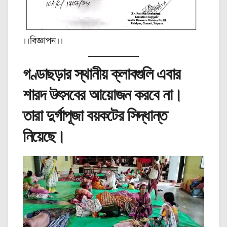
।।বিজ্ঞাপন।।
গণ্ডাছড়ার স্থানীয় ক্লাবগুলি এবার
শারদ উৎসবের আয়োজন করবে না।
তারা দুর্গাপূজা বয়কটের সিদ্ধান্ত
নিয়েছে।