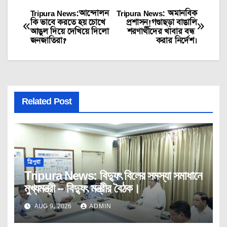
Tripura News:আন্দোলন
Tripura News: অমানবিক
Post
কি ভাবে করতে হয় চোখে
প্রশাসন!গণ্ডাছড়া বাঙালি
আঙুল দিয়ে দেখিয়ে দিলো
শরণার্থীদের খাবার বন্ধ
navigation
জনজাতিরা?
করার নির্দেশ।
Related Post
ত্রিপুরা
Tripura News: বিদ্যুৎ বিলের সমস্যা সমাধানে
মুখ্যমন্ত্রী – বিদ্যুৎ মন্ত্রীর বৈঠক।
AUG 9, 2026
ADMIN