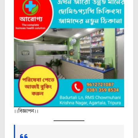
।।বিজ্ঞাপন।।