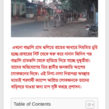
এখনো বাঙালি গ্রাম গুলিতে রাতের আধারে নিয়মিত চুরি
হচ্ছে।রাবারের সিট থেকে শুরু করে নানান জিনিস পত্র
বাঙালি গ্রামগুলি থেকে হাতিয়ে নিয়ে যাচ্ছে দুষ্কৃতীরা।
তাদের অভিযোগের তির স্থানীয় জনজাতি অংশের
লোকজনের দিকে। এই ঢিলা-ঢালা নিরাপত্তা অবস্থার
মধ্যেই শরণার্থী ক্যাম্পে আশ্রিত লোকজনকে তাদের
বাড়িঘরে যাওয়া জন্য চাপ সৃষ্টি করছে প্রশাসন।
Table of Contents