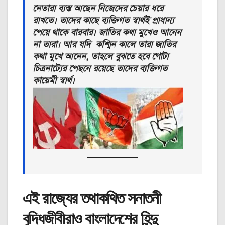
নেতারা ব্যস্ত আছেন নিজেদের চেয়ার ধরে
রাখতে। তাদের কাছে ব্যক্তিগত স্বার্থই প্রাধান্য
পেয়ে থাকে বারবার। জাতির কথা মুখেও আনেন
না তারা। আর যদি কশ্মিন কালে তারা জাতির
কথা মুখে আনেন, তাহলে বুঝতে হবে গোটা
চিত্রনাট্যের পেছনে রয়েছে তাদের ব্যক্তিগত
কায়েমী স্বার্থ।
এই রাজ্যের তথাকথিত সনাতনী
বুদ্ধিজীবীরাও বাংলাদেশের হিন্দু