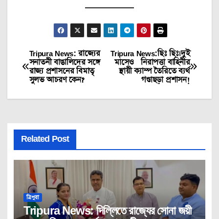
Tripura News: রাজ্যের
Tripura News:ছিঃ ছিঃ।দুই
Post
সনাতনী বাঙালিদের সঙ্গে
মাসেও নিরাপত্তা বাহিনীর
রাজ্য প্রশাসনের বিমাতৃ
স্থায়ী ক্যাম্প তৈরিতে ব্যর্থ
navigation
সুলভ আচরণ কেন?
গণ্ডাছড়া প্রশাসন!
Related Post
ত্রিপুরা
Tripura News: দিল্লিতে রাজ্যের সোনা জয়ী