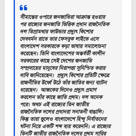
সীমান্তের ওপারে জনজাতিরা আক্রান্ত হওয়ার
পর রাজ্যের জনজাতি ভিত্তিক প্রধান রাজনৈতিক
দল তিপ্রামথার ফাউন্ডার প্রদ্যুৎ কিশোর
দেববর্মন রাতে তার ফেসবুক লাইভে এসে
বাংলাদেশ সরকারকে কড়া ভাষায় সমালোচনা
করেছেন। তিনি বাংলাদেশের অন্তর্বর্তী কালীন
সরকারের কাছে সেই দেশের জনজাতি
সম্প্রদায়ের মানুষের নিরাপত্তা সুনিশ্চিত করার
দাবি জানিয়েছেন। প্রদ্যুৎ কিশোর প্রতিটি ক্ষেত্রে
রাজনীতির উর্ধ্বে উঠে তাঁর জাতির জন্য ব্যাটন
ধরেছেন। আজকের দিনেও প্রদ্যুৎ প্রমাণ
করলেন তাঁর কাছে জাতি প্রথম। দল অনেক
পরে। অথচ এই রাজ্যের তিন জাতীয়
রাজনৈতিক দলের প্রধানরা সনাতনী বাঙালি।
কিন্তু তারা ভুলেও বাংলাদেশে হিন্দু নির্যাতনের
ঘটনা নিয়ে একটি শব্দ ব্যয় করেননি। এ রাজ্যের
তিনটি জাতীয় রাজনৈতিক দলের প্রথম সারির