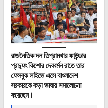
রাজনৈতিক দল তিপ্রামথার ফাউন্ডার
প্রদ্যুৎ কিশোর দেববর্মন রাতে তার
ফেসবুক লাইভে এসে বাংলাদেশ
সরকারকে কড়া ভাষায় সমালোচনা
করেছেন।