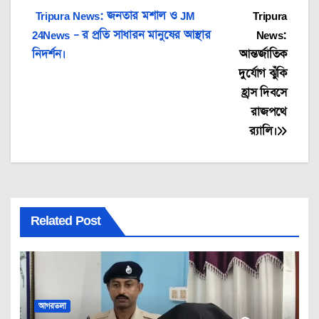
Post
Tripura News: জনতার মশাল ও JM
Tripura
24News – র প্রতি সাধারন মানুষের আস্থার
News:
navigation
নিদর্শন।
আন্তর্জাতিক
দুর্যোগ ঝুঁকি
হ্রাস দিবসে
রাজপথে
র‍্যালি।
Related Post
আগরতলা