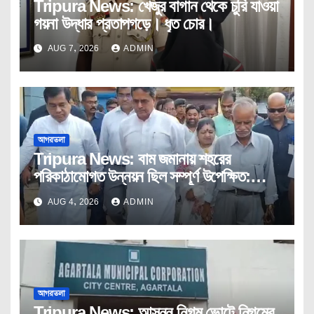
Tripura News: খেজুর বাগান থেকে চুরি যাওয়া
গয়না উদ্ধার প্রতাপগড়ে। ধৃত চোর।
AUG 7, 2026
ADMIN
আগরতলা
Tripura News: বাম জমানায় শহরের
পরিকাঠামোগত উন্নয়ন ছিল সম্পূর্ণ উপেক্ষিত:
মুখ্যমন্ত্রী
AUG 4, 2026
ADMIN
আগরতলা
Tripura News: আসন্ন নিগম ভোটে নিগমের