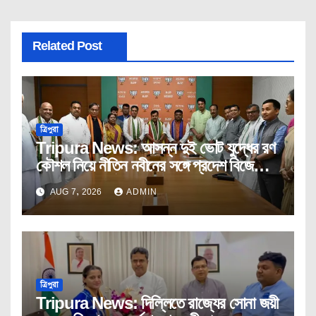
Related Post
ত্রিপুরা
Tripura News: আসন্ন দুই ভোট যুদ্ধের রণ
কৌশল নিয়ে নীতিন নবীনের সঙ্গে প্রদেশ বিজেপির
কোর কমিটির বৈঠক।
AUG 7, 2026
ADMIN
ত্রিপুরা
Tripura News: দিল্লিতে রাজ্যের সোনা জয়ী