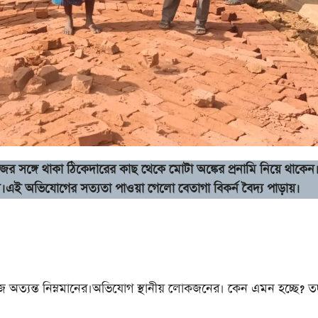
াজের সঙ্গে থাকা ঠিকেদারের কাছ থেকে মোটা অঙ্কের প্রনামি নিয়ে থাকে
িল।এই অভিযোগের সত্যতা পাওয়া গেলো বেতাগা বিকর্ন বৈদ্য পাড়ায়।
অত্যন্ত নিম্নমানের।অভিযোগ স্থানীয় লোকজনের। কেন এমন হচ্ছে? তদ