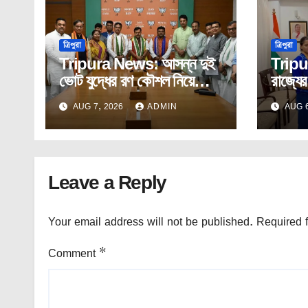
ত্রিপুরা
ত্রিপুরা
Tripura News: আসন্ন দুই
Tripu
ভোট যুদ্ধের রণ কৌশল নিয়ে
রাজ্যের
নীতিন নবীনের সঙ্গে প্রদেশ
অস্মিতাক
AUG 7, 2026
ADMIN
AUG 6
বিজেপির কোর কমিটির বৈঠক।
Leave a Reply
Your email address will not be published.
Required 
Comment
*