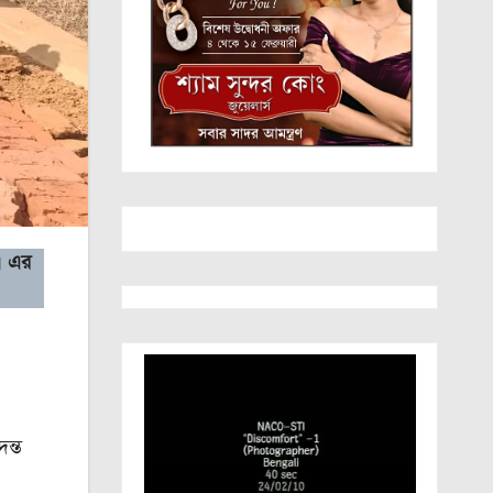
ন। এর
ন্ত