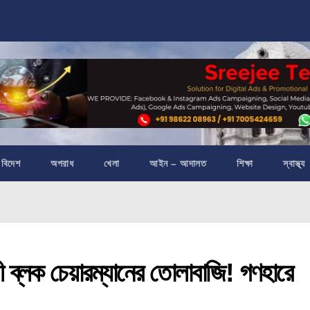
বিদেশ
অপরাধ
খেলা
আইন – আদালত
শিক্ষা
স্বাস্থ্য
লক চেয়ারম্যানের তোলাবাজি! গণহারে