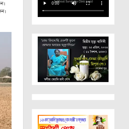
েন।
কেন।
।