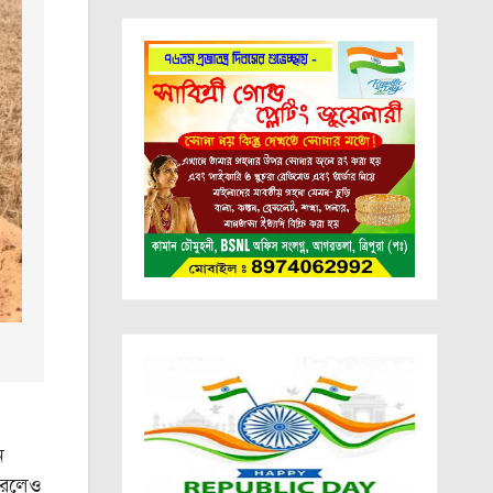
ন
 করলেও