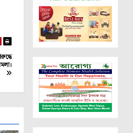
ুদ্ধে
ামলা।