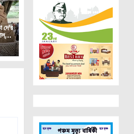
 দে’র
স্কর্য