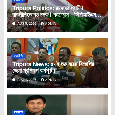
রাজনীতি
Tripura Politics: রাজ্যের গ্রামীণ
রাজনীতিতে বড় চমক। কংগ্রেস – সিপিআইএম
যৌথ ভাবে দখল করলো পঞ্চায়েত।
AUG 5, 2026
ADMIN
রাজনীতি
Tripura News: ৫- ই শুরু হচ্ছে বিজেপির
জেলা প্রশিক্ষণ কর্মসূচি।
AUG 4, 2026
ADMIN
রাজনীতি