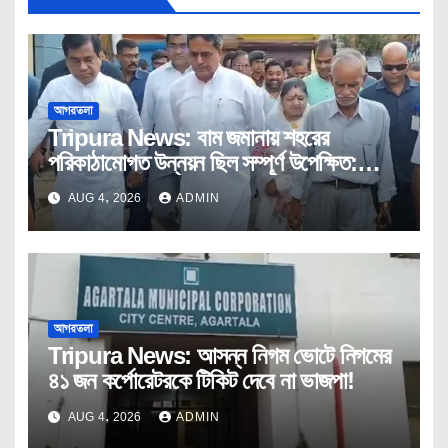
আগরতলা
Tripura News: বাম জমানায় শহরের
পরিকাঠামোগত উন্নয়ন ছিল সম্পূর্ণ উপেক্ষিত:
মুখ্যমন্ত্রী
AUG 4, 2026
ADMIN
আগরতলা
Tripura News: আসন্ন নিগম ভোটে নিগমের
৪১ জন কর্পোরেটরকে টিকিট দেবে না ভাজপা!
AUG 4, 2026
ADMIN