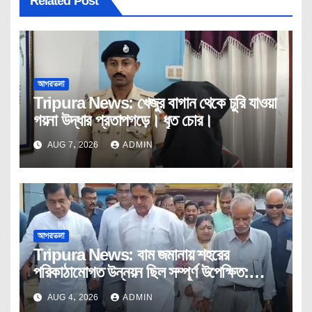
Related Post
আগরতলা
Tripura News: খেজুর বাগান থেকে চুরি যাওয়া
গয়না উদ্ধার প্রতাপগড়ে। ধৃত চোর।
AUG 7, 2026
ADMIN
আগরতলা
Tripura News: বাম জমানায় শহরের
পরিকাঠামোগত উন্নয়ন ছিল সম্পূর্ণ উপেক্ষিত:
মুখ্যমন্ত্রী
AUG 4, 2026
ADMIN