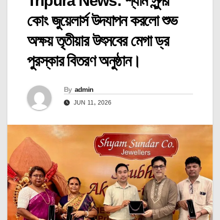
Tripura News: শ্যাম সুন্দর
কোং জুয়েলার্স উদযাপন করলো শুভ
অক্ষয় তৃতীয়ার উৎসবের মেগা ড্র
পুরস্কার বিতরণ অনুষ্ঠান।
By
admin
JUN 11, 2026