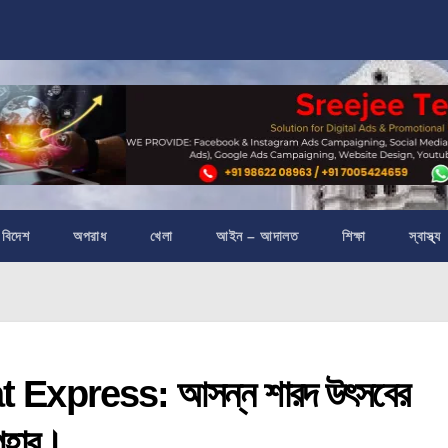
বিদেশ
অপরাধ
খেলা
আইন – আদালত
শিক্ষা
স্বাস্থ্য
 Express: আসন্ন শারদ উৎসবের
পহার।