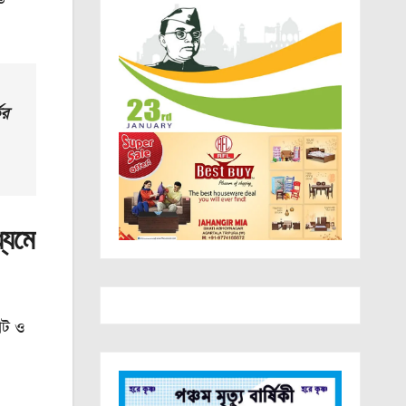
ের
্যমে
ঘাট ও