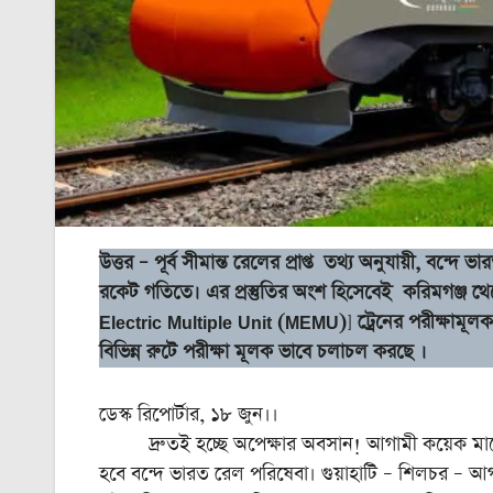
উত্তর – পূর্ব সীমান্ত রেলের প্রাপ্ত তথ্য অনুযায়ী, বন্দ
রকেট গতিতে। এর প্রস্তুতির অংশ হিসেবেই করিমগঞ্জ থেকে
Electric Multiple
Unit (MEMU)
]
ট্রেনের পরীক্ষামূলক
বিভিন্ন রুটে পরীক্ষা মূলক ভাবে চলাচল করছে ।
ডেস্ক রিপোর্টার, ১৮ জুন।।
দ্রুতই হচ্ছে অপেক্ষার অবসান! আগামী কয়েক মাসের ম
হবে বন্দে ভারত রেল পরিষেবা। গুয়াহাটি – শিলচর – আগর