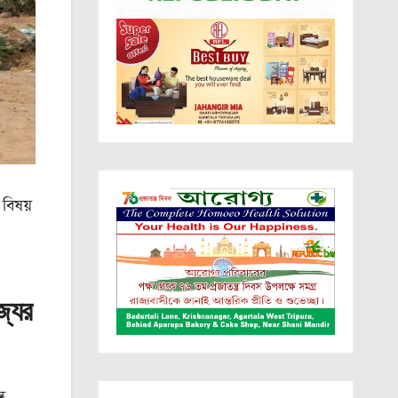
 বিষয়
্যের
ত