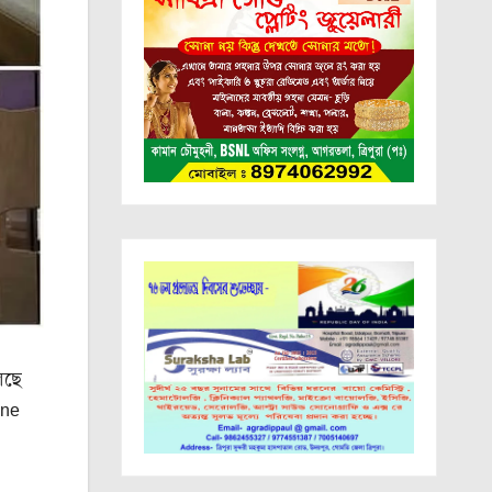
চলছে
ine