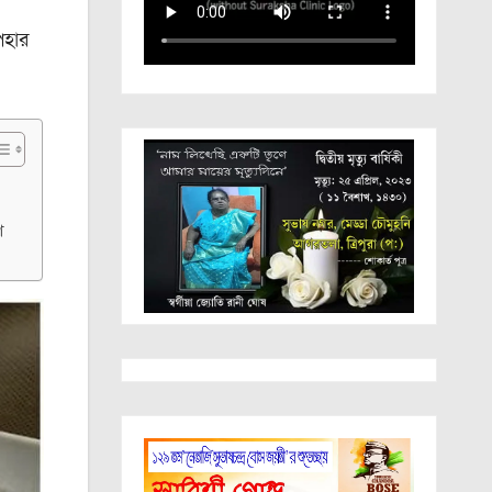
পহার
ণ