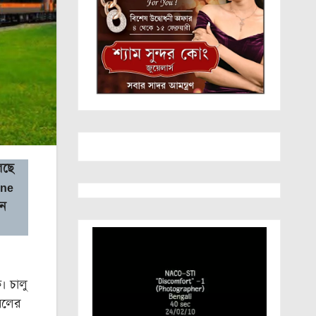
চলছে
ine
েন
। চালু
রেলের