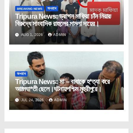
BREAKING NEWS
অপরাধ
Tripura News: ড্রাগস মাফিয়া চাঁন মিয়ার
বিরুদ্ধে সাংবাদিক রাহুলের মামলা দায়ের।
AUG 1, 2026
ADMIN
অপরাধ
Tripura News: মা – বাবাকে হ*ত্যা করে
আ*ত্মঘা*তী ছেলে।ঘটনায়পশ্চিম মুহুরীপুরে।
JUL 24, 2026
ADMIN