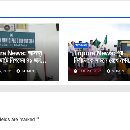
আগরতলা
ra News: আসন্ন
Tripura News: পুর
োটে নিগমের ৪১ জন
নির্বাচনকে সামনে রেখে নগর
টরকে টিকিট দেবে না
উন্নয়নে একাধিক জনমুখী প্র
, 2026
ADMIN
JUL 23, 2026
ADMIN
উদ্বোধন।
fields are marked
*