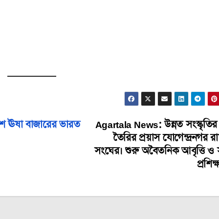
াশে ঊষা বাজারের ভারত
Agartala News: উন্নত সংস্কৃতির 
তৈরির প্রয়াস যোগেন্দ্রনগর রা
সংঘের। শুরু অবৈতনিক আবৃত্তি ও স
প্রশিক