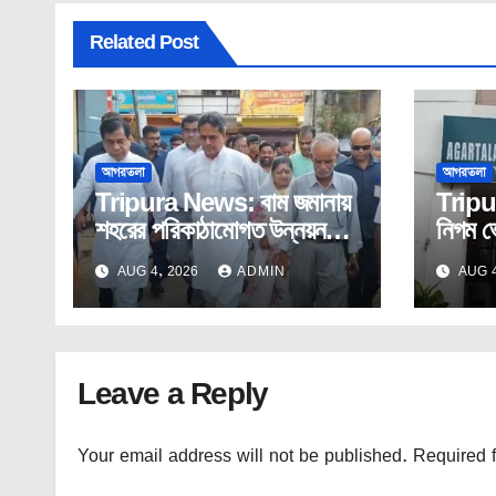
Related Post
আগরতলা
আগরতলা
Tripura News: বাম জমানায়
Tripu
শহরের পরিকাঠামোগত উন্নয়ন
নিগম ভ
ছিল সম্পূর্ণ উপেক্ষিত: মুখ্যমন্ত্রী
কর্পোরে
AUG 4, 2026
ADMIN
AUG 4
ভাজপা!
Leave a Reply
Your email address will not be published.
Required 