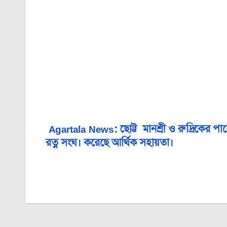
Agartala News: ছোট্ট মানশ্রী ও রুদ্রিকের প
Post
রত্ন সংঘ। করেছে আর্থিক সহায়তা।
navigation