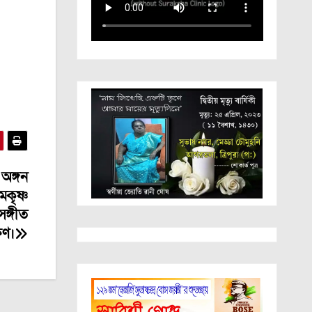
অঙ্গন
মকৃষ্ণ
ঙ্গীত
্ষণ।