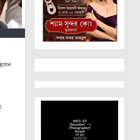
 ছিলেন
ং