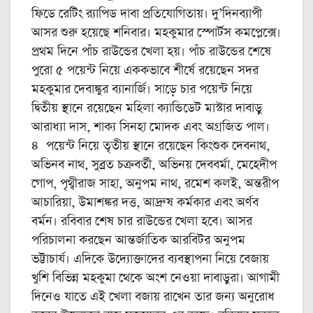
ফিডে রেটিং র‍্যাপিড দাবা প্রতিযোগিতায়। দু’দিনব্যাপী
আসর শুরু হয়েছে শনিবার। মহকুমার স্পোর্টস কমপ্লেক্সে।
প্রথম দিনে পাঁচ রাউন্ডের খেলা হয়। পাঁচ রাউন্ডের শেষে
পুরো ৫ পয়েন্ট নিয়ে এককভাবে শীর্ষে রয়েছেন সদর
মহকুমার দেবাঙ্কুর ব্যানার্জি। সাড়ে চার পয়েন্ট নিয়ে
দ্বিতীয় স্থানে রয়েছেন মহিলা ক্যান্ডিডেট মাস্টার দাবাড়ু
আরাধ্যা দাস, শাক্য সিনহা মোদক এবং অগ্রজিত পাল।
৪ পয়েন্ট নিয়ে তৃতীয় স্থানে রয়েছেন কিংশুক দেবনাথ,
অভিনব নাথ, সুব্রত চক্রবর্তী, অভিনয় দেববর্মা, মেহেদীপ
গোপ, পৃথ্বীরাজ সাহা, অনুপম নাথ, রমেশ কলই, অন্তরীপ
আচারিয়া, উমাশঙ্কর দত্ত, আদ্রুষ কর্মকার এবং অর্ণব
বর্মন। রবিবার শেষ চার রাউন্ডের খেলা হবে। আসর
পরিচালনা করছেন আন্তর্জাতিক আরবিটর অনুপম
ভট্টাচার্য। এদিকে উদ্যোক্তাদের ব্যবস্থাপনা নিয়ে বেজায়
খুশি বিভিন্ন মহকুমা থেকে অংশ নেওয়া দাবাড়ুরা। আগামী
দিনেও যাতে এই খেলা বজায় রাখেন তার জন্য অনুরোধ