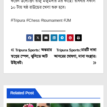
করেন উদ্যোক্তা রাজু মজুমদার এর কাছে। রবিবার সকাল
১০ টায় ষষ্ঠ রাউন্ডের খেলা শুরু হবে।‌
#Tripura #Chess #tournament #JM
Post
Tripura Sports: অন্তরার
Tripura Sports:‌চারটি দাবা
স্বপ্নের স্পেল, ঝুলিতে আট
আসরের ঘোষণা, দাবা সংস্থার।
navigation
উইকেট।
Related Post