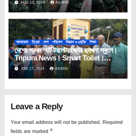
AUG 10, 2024
ADMIN
India। North East। Insurgency।
NLFT।Janatar Mashal।
আগরতলা
ত্রিপুরা
দেশ
পরিবেশ
বিজ্ঞান ও প্রযুক্তি
শিক্ষা
দেশের প্রথম স্মার্ট টয়লেটরাজ্যের ছনখলা স্কুলে।
Tripura News। Smart Toilet।
Janatar Mashal ।
JUN 17, 2024
ADMIN
Leave a Reply
Your email address will not be published.
Required
fields are marked
*