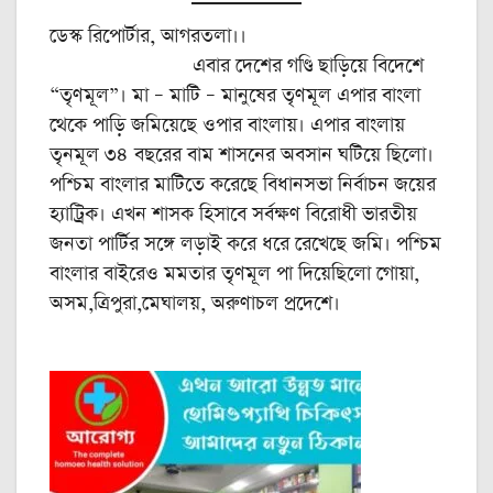
ডেস্ক রিপোর্টার, আগরতলা।।
এবার দেশের গণ্ডি ছাড়িয়ে বিদেশে
“তৃণমূল”। মা – মাটি – মানুষের তৃণমূল এপার বাংলা
থেকে পাড়ি জমিয়েছে ওপার বাংলায়। এপার বাংলায়
তৃনমূল ৩৪ বছরের বাম শাসনের অবসান ঘটিয়ে ছিলো।
পশ্চিম বাংলার মাটিতে করেছে বিধানসভা নির্বাচন জয়ের
হ্যাট্রিক। এখন শাসক হিসাবে সর্বক্ষণ বিরোধী ভারতীয়
জনতা পার্টির সঙ্গে লড়াই করে ধরে রেখেছে জমি। পশ্চিম
বাংলার বাইরেও মমতার তৃণমূল পা দিয়েছিলো গোয়া,
অসম,ত্রিপুরা,মেঘালয়, অরুণাচল প্রদেশে।