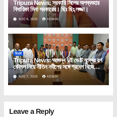
Tripura News: সরকারি সিলের অপব্যবহার
বিধায়িকা মিনা সরকারের। ছিঃ ছিঃ,লজ্জা।
AUG 9, 2026
ADMIN
ত্রিপুরা
Tripura News: আসন্ন দুই ভোট যুদ্ধের রণ
কৌশল নিয়ে নীতিন নবীনের সঙ্গে প্রদেশ বিজেপির
কোর কমিটির বৈঠক।
AUG 7, 2026
ADMIN
Leave a Reply