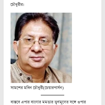
চৌধুরীর।
সামশের মবিন চৌধুরী(চেয়ারপার্সন)
বাস্তবে এপার বাংলার মমতার তৃণমূলের সঙ্গে ওপার